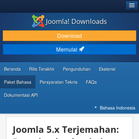
®
JOOMLA!
Joomla! Downloads
DOWNLOAD & KEMBANGKAN
Download
TEMUKAN & PELAJARI
Memulai
DUKUNGAN & KOMUNITAS
REFERENSI DEVELOPER
Beranda
Rilis Terakhir
Pengunduhan
Ekstensi
Paket Bahasa
Persyaratan Teknis
FAQs
Dokumentasi API
Bahasa Indonesia
Joomla 5.x Terjemahan: