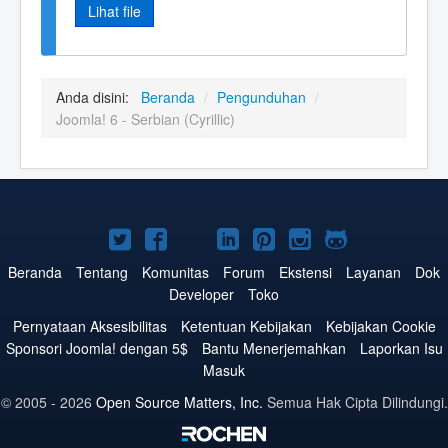
Lihat file
Anda disini:
Beranda
/
Pengunduhan
/
Joomla! 6 - Serbian (Cyrillic)
Joomla!
Joomla!
Joomla!
Joomla!
Joomla!
Joomla!
Joomla!
di
di
di
di
di
di
di
Beranda
Tentang
Komunitas
Forum
Ekstensi
Layanan
Dok
Developer
Toko
Twitter
Facebook
YouTube
LinkedIn
Pinterest
Instagram
GitHub
Pernyataan Aksesibilitas
Ketentuan Kebijakan
Kebijakan Cookie
Sponsori Joomla! dengan 5$
Bantu Menerjemahkan
Laporkan Isu
Masuk
© 2005 - 2026
Open Source Matters, Inc.
Semua Hak Cipta Dilindungi.