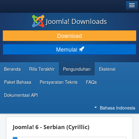
®
JOOMLA!
Joomla! Downloads
DOWNLOAD & KEMBANGKAN
Download
TEMUKAN & PELAJARI
Memulai
DUKUNGAN & KOMUNITAS
REFERENSI DEVELOPER
Beranda
Rilis Terakhir
Pengunduhan
Ekstensi
Paket Bahasa
Persyaratan Teknis
FAQs
Dokumentasi API
Bahasa Indonesia
Joomla! 6 - Serbian (Cyrillic)