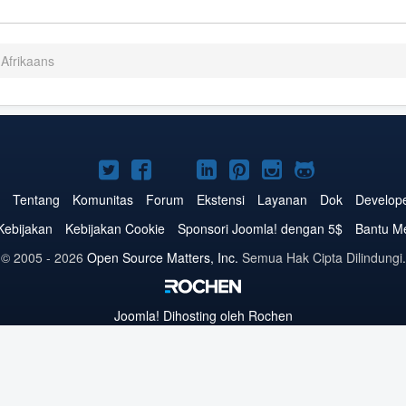
 Afrikaans
Joomla!
Joomla!
Joomla!
Joomla!
Joomla!
Joomla!
Joomla!
di
di
di
di
di
di
di
Tentang
Komunitas
Forum
Ekstensi
Layanan
Dok
Develop
Twitter
Facebook
YouTube
LinkedIn
Pinterest
Instagram
GitHub
Kebijakan
Kebijakan Cookie
Sponsori Joomla! dengan 5$
Bantu M
© 2005 - 2026
Open Source Matters, Inc.
Semua Hak Cipta Dilindungi.
Joomla!
Dihosting oleh Rochen