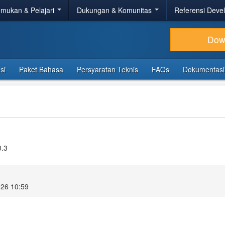
mukan & Pelajari
Dukungan & Komunitas
Referensi Deve
Dow
si
Paket Bahasa
Persyaratan Teknis
FAQs
Dokumentasi
0.3
026 10:59