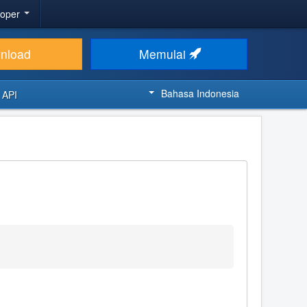
loper
nload
Memulai
Bahasa Indonesia
 API