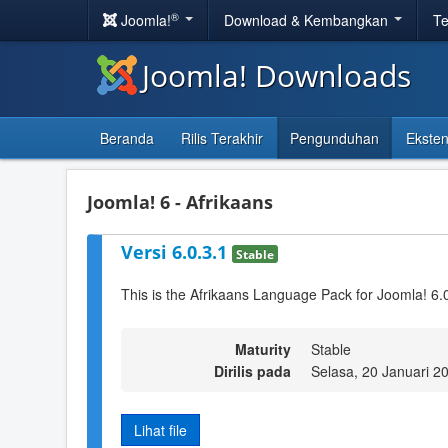
®
Joomla!
Download & Kembangkan
Te
Joomla! Downloads
Beranda
Rilis Terakhir
Pengunduhan
Eksten
Joomla! 6 - Afrikaans
Versi 6.0.3.1
Stable
This is the Afrikaans Language Pack for Joomla! 6.
Maturity
Stable
Dirilis pada
Selasa, 20 Januari 2
Lihat file