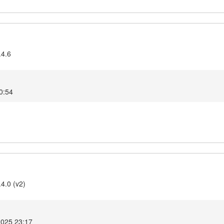
.4.6
0:54
4.0 (v2)
2025 23:17