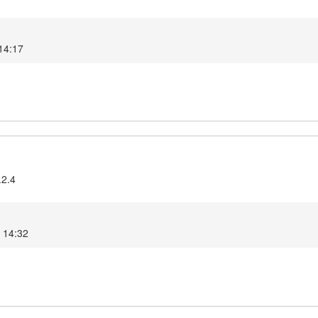
14:17
.2.4
 14:32