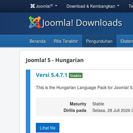
®
Joomla!
Download & Kembangkan
Te
Joomla! Downloads
Beranda
Rilis Terakhir
Pengunduhan
Eksten
Joomla! 5 - Hungarian
Versi 5.4.7.1
Stable
This is the Hungarian Language Pack for Joomla! 5
Maturity
Stable
Dirilis pada
Selasa, 28 Juli 2026 
Lihat file