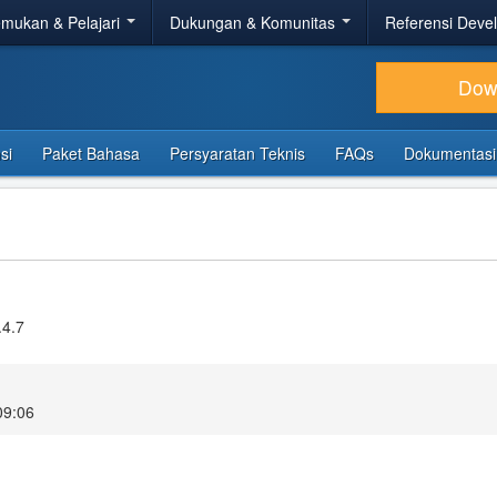
mukan & Pelajari
Dukungan & Komunitas
Referensi Deve
Dow
si
Paket Bahasa
Persyaratan Teknis
FAQs
Dokumentasi
.4.7
09:06