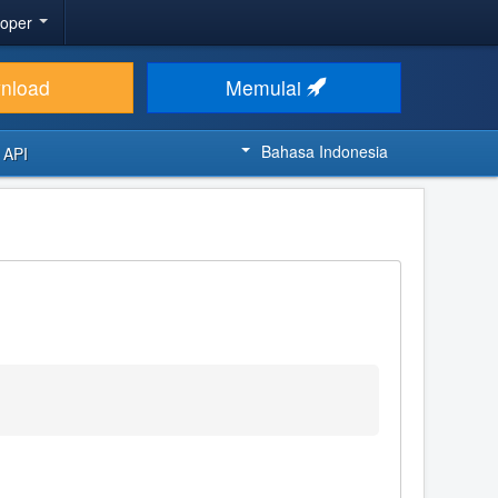
loper
nload
Memulai
Bahasa Indonesia
 API