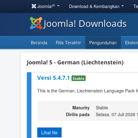
®
Joomla!
Download & Kembangkan
Te
Joomla! Downloads
Beranda
Rilis Terakhir
Pengunduhan
Eksten
Joomla! 5 - German (Liechtenstein)
Versi 5.4.7.1
Stable
This is the German, Liechtenstein Language Pack f
Maturity
Stable
Dirilis pada
Selasa, 07 Juli 2026 
Lihat file