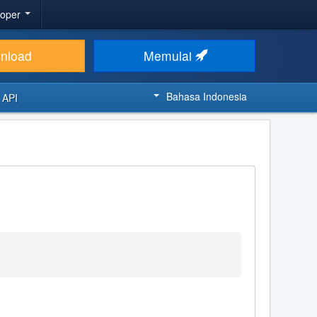
loper
nload
Memulai
Bahasa Indonesia
 API