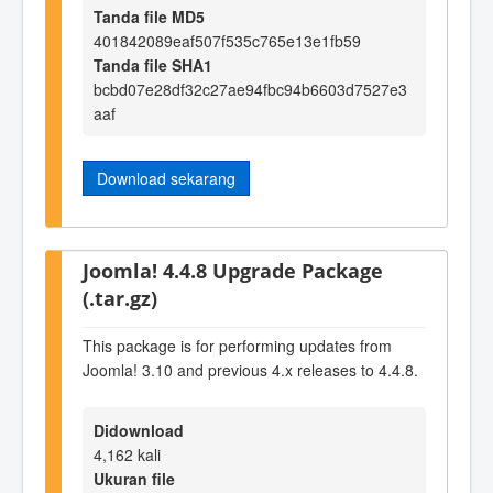
Tanda file MD5
401842089eaf507f535c765e13e1fb59
Tanda file SHA1
bcbd07e28df32c27ae94fbc94b6603d7527e3
aaf
Download sekarang
Joomla! 4.4.8 Upgrade Package
(.tar.gz)
This package is for performing updates from
Joomla! 3.10 and previous 4.x releases to 4.4.8.
Didownload
4,162 kali
Ukuran file