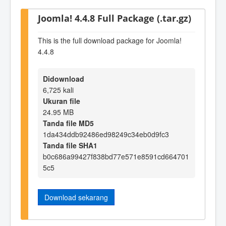
Joomla! 4.4.8 Full Package (.tar.gz)
This is the full download package for Joomla!
4.4.8
Didownload
6,725 kali
Ukuran file
24.95 MB
Tanda file MD5
1da434ddb92486ed98249c34eb0d9fc3
Tanda file SHA1
b0c686a99427f838bd77e571e8591cd664701
5c5
Download sekarang