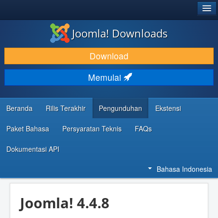
®
JOOMLA!
Joomla! Downloads
DOWNLOAD & KEMBANGKAN
Download
TEMUKAN & PELAJARI
Memulai
DUKUNGAN & KOMUNITAS
REFERENSI DEVELOPER
Beranda
Rilis Terakhir
Pengunduhan
Ekstensi
Paket Bahasa
Persyaratan Teknis
FAQs
Dokumentasi API
Bahasa Indonesia
Joomla! 4.4.8