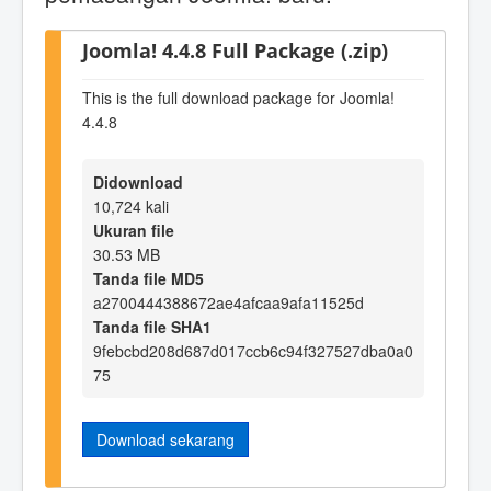
Joomla! 4.4.8 Full Package (.zip)
This is the full download package for Joomla!
4.4.8
Didownload
10,724 kali
Ukuran file
30.53 MB
Tanda file MD5
a2700444388672ae4afcaa9afa11525d
Tanda file SHA1
9febcbd208d687d017ccb6c94f327527dba0a0
75
Download sekarang