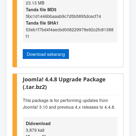
23.13 MB
Tanda file MD5
5bc1d1446bbaaab9c7d5b5895dcecf74
Tanda file SHA1
53eb1f7bd4f4aecbd008229978e92c2fc81388
f1
Download sekarang
Joomla! 4.4.8 Upgrade Package
(.tar.bz2)
This package is for performing updates from
Joomla! 3.10 and previous 4.x releases to 4.4.8.
Didownload
3,879 kali