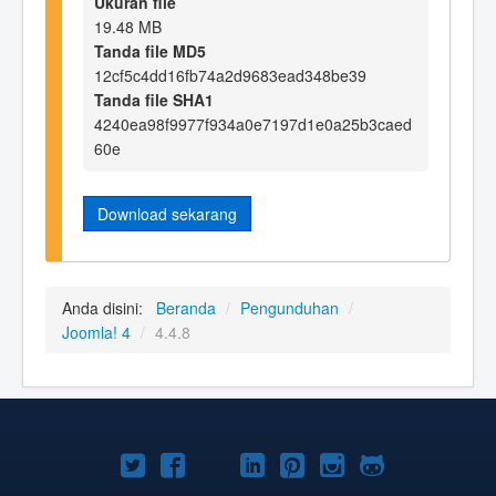
Ukuran file
19.48 MB
Tanda file MD5
12cf5c4dd16fb74a2d9683ead348be39
Tanda file SHA1
4240ea98f9977f934a0e7197d1e0a25b3caed
60e
Download sekarang
Anda disini:
Beranda
/
Pengunduhan
/
Joomla! 4
/
4.4.8
Joomla!
Joomla!
Joomla!
Joomla!
Joomla!
Joomla!
Joomla!