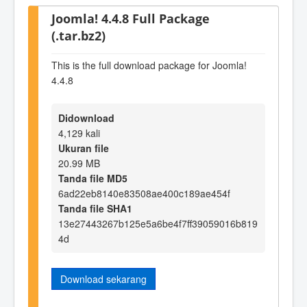
Joomla! 4.4.8 Full Package
(.tar.bz2)
This is the full download package for Joomla!
4.4.8
Didownload
4,129 kali
Ukuran file
20.99 MB
Tanda file MD5
6ad22eb8140e83508ae400c189ae454f
Tanda file SHA1
13e27443267b125e5a6be4f7ff39059016b819
4d
Download sekarang