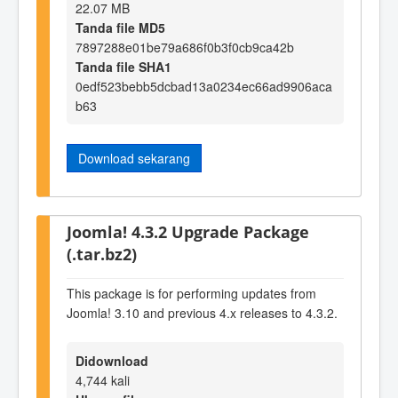
22.07 MB
Tanda file MD5
7897288e01be79a686f0b3f0cb9ca42b
Tanda file SHA1
0edf523bebb5dcbad13a0234ec66ad9906aca
b63
Download sekarang
Joomla! 4.3.2 Upgrade Package
(.tar.bz2)
This package is for performing updates from
Joomla! 3.10 and previous 4.x releases to 4.3.2.
Didownload
4,744 kali