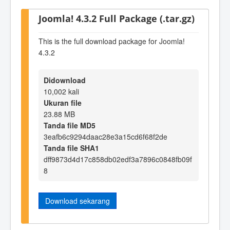
Joomla! 4.3.2 Full Package (.tar.gz)
This is the full download package for Joomla!
4.3.2
Didownload
10,002 kali
Ukuran file
23.88 MB
Tanda file MD5
3eafb6c9294daac28e3a15cd6f68f2de
Tanda file SHA1
dff9873d4d17c858db02edf3a7896c0848fb09f
8
Download sekarang