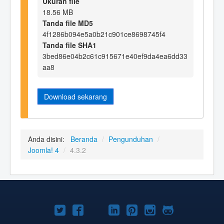
Ukuran file
18.56 MB
Tanda file MD5
4f1286b094e5a0b21c901ce8698745f4
Tanda file SHA1
3bed86e04b2c61c915671e40ef9da4ea6dd33
aa8
Download sekarang
Anda disini:
Beranda
/
Pengunduhan
/
Joomla! 4
/
4.3.2
Joomla!
Joomla!
Joomla!
Joomla!
Joomla!
Joomla!
Joomla!