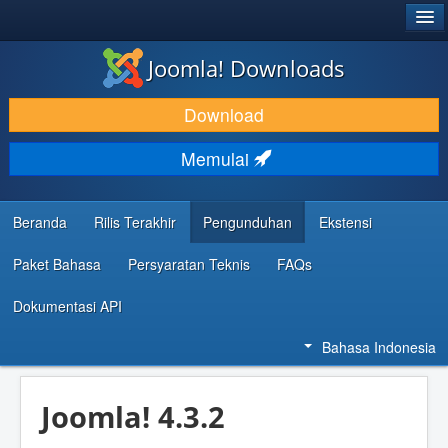
®
JOOMLA!
Joomla! Downloads
DOWNLOAD & KEMBANGKAN
Download
TEMUKAN & PELAJARI
Memulai
DUKUNGAN & KOMUNITAS
REFERENSI DEVELOPER
Beranda
Rilis Terakhir
Pengunduhan
Ekstensi
Paket Bahasa
Persyaratan Teknis
FAQs
Dokumentasi API
Bahasa Indonesia
Joomla! 4.3.2