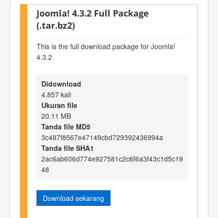
Joomla! 4.3.2 Full Package
(.tar.bz2)
This is the full download package for Joomla!
4.3.2
Didownload
4,857 kali
Ukuran file
20.11 MB
Tanda file MD5
3c487f8567e47149cbd729392436994a
Tanda file SHA1
2ac6ab606d774e927581c2c6f6a3f43c1d5c19
48
Download sekarang