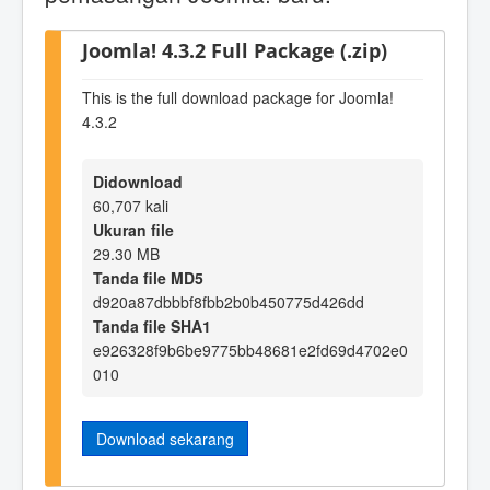
Joomla! 4.3.2 Full Package (.zip)
This is the full download package for Joomla!
4.3.2
Didownload
60,707 kali
Ukuran file
29.30 MB
Tanda file MD5
d920a87dbbbf8fbb2b0b450775d426dd
Tanda file SHA1
e926328f9b6be9775bb48681e2fd69d4702e0
010
Download sekarang