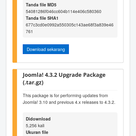
Tanda file MD5
54081286f046cc604b114e406c580360
Tanda file SHA1
677c3cd0e0992a550305c143ae68f3a839e46
761
Download sekarang
Joomla! 4.3.2 Upgrade Package
(.tar.gz)
This package is for performing updates from
Joomla! 3.10 and previous 4.x releases to 4.3.2.
Didownload
5,256 kali
Ukuran file