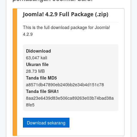
Joomla! 4.2.9 Full Package (.zip)
This is the full download package for Joomla!
4.2.9
Didownload
63,047 kali
Ukuran file
28.73 MB
Tanda file MD5
a8571db47890eb240bb2e34b4d151c78
Tanda file SHA1
8aa23e6439d83e506ca89263e03b74bad38a
8fe5
Download sekarang