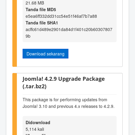
21.68 MB
Tanda file MD5
e5ea6ff332dd31cc54e51f46af7b7a88
Tanda file SHA1
acffc61d489e2901da84d1f401c20b60307807
9b
Download sekarang
Joomla! 4.2.9 Upgrade Package
(.tar.bz2)
This package is for performing updates from
Joomla! 3.10 and previous 4.x releases to 4.2.9.
Didownload
5,114 kali