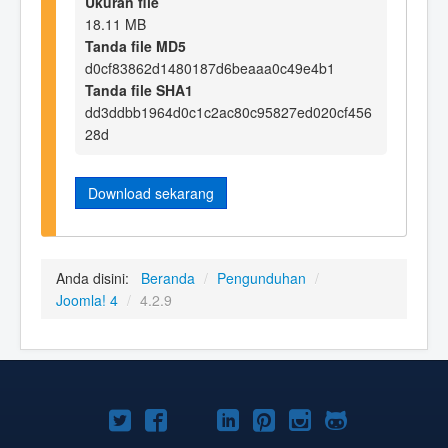
Ukuran file
18.11 MB
Tanda file MD5
d0cf83862d1480187d6beaaa0c49e4b1
Tanda file SHA1
dd3ddbb1964d0c1c2ac80c95827ed020cf456
28d
Download sekarang
Anda disini:
Beranda
/
Pengunduhan
/
Joomla! 4
/
4.2.9
Joomla!
Joomla!
Joomla!
Joomla!
Joomla!
Joomla!
Joomla!