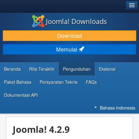
®
JOOMLA!
Joomla! Downloads
DOWNLOAD & KEMBANGKAN
Download
TEMUKAN & PELAJARI
Memulai
DUKUNGAN & KOMUNITAS
REFERENSI DEVELOPER
Beranda
Rilis Terakhir
Pengunduhan
Ekstensi
Paket Bahasa
Persyaratan Teknis
FAQs
Dokumentasi API
Bahasa Indonesia
Joomla! 4.2.9