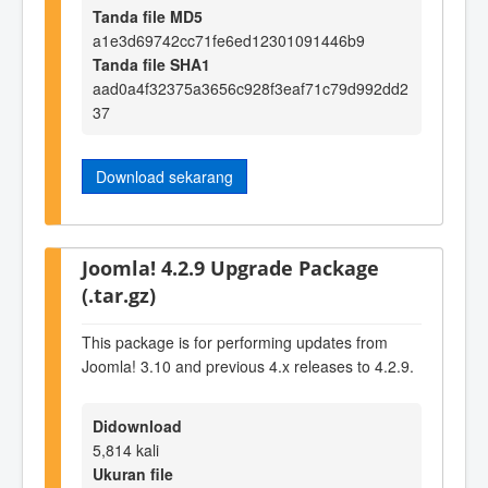
Tanda file MD5
a1e3d69742cc71fe6ed12301091446b9
Tanda file SHA1
aad0a4f32375a3656c928f3eaf71c79d992dd2
37
Download sekarang
Joomla! 4.2.9 Upgrade Package
(.tar.gz)
This package is for performing updates from
Joomla! 3.10 and previous 4.x releases to 4.2.9.
Didownload
5,814 kali
Ukuran file