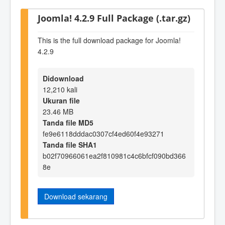
Joomla! 4.2.9 Full Package (.tar.gz)
This is the full download package for Joomla!
4.2.9
Didownload
12,210 kali
Ukuran file
23.46 MB
Tanda file MD5
fe9e6118dddac0307cf4ed60f4e93271
Tanda file SHA1
b02f70966061ea2f810981c4c6bfcf090bd366
8e
Download sekarang