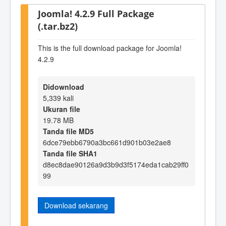
Joomla! 4.2.9 Full Package
(.tar.bz2)
This is the full download package for Joomla!
4.2.9
Didownload
5,339 kali
Ukuran file
19.78 MB
Tanda file MD5
6dce79ebb6790a3bc661d901b03e2ae8
Tanda file SHA1
d8ec8dae90126a9d3b9d3f5174eda1cab29ff0
99
Download sekarang