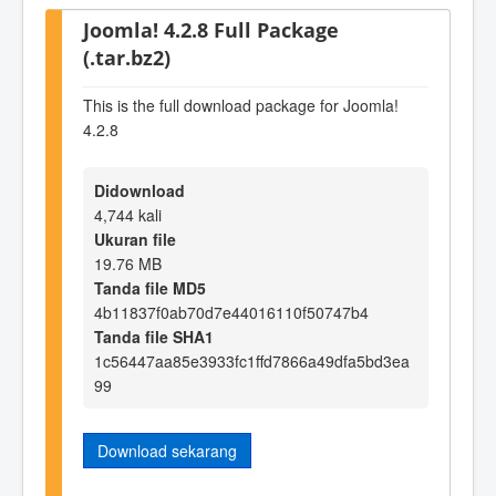
Joomla! 4.2.8 Full Package
(.tar.bz2)
This is the full download package for Joomla!
4.2.8
Didownload
4,744 kali
Ukuran file
19.76 MB
Tanda file MD5
4b11837f0ab70d7e44016110f50747b4
Tanda file SHA1
1c56447aa85e3933fc1ffd7866a49dfa5bd3ea
99
Download sekarang