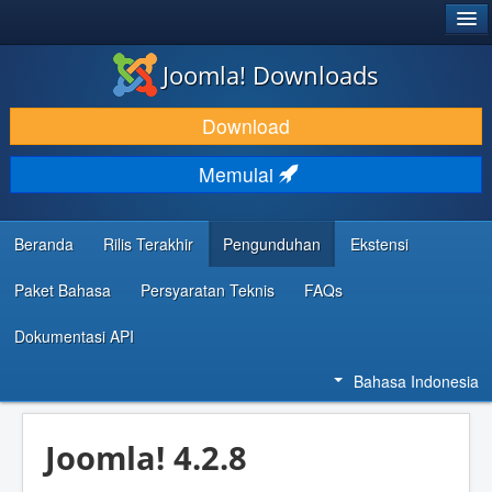
®
JOOMLA!
Joomla! Downloads
DOWNLOAD & KEMBANGKAN
Download
TEMUKAN & PELAJARI
Memulai
DUKUNGAN & KOMUNITAS
REFERENSI DEVELOPER
Beranda
Rilis Terakhir
Pengunduhan
Ekstensi
Paket Bahasa
Persyaratan Teknis
FAQs
Dokumentasi API
Bahasa Indonesia
Joomla! 4.2.8