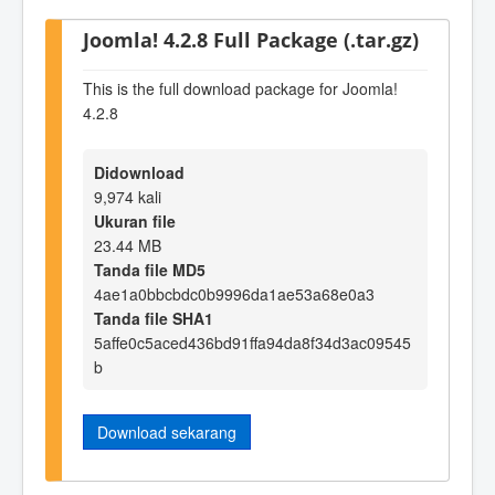
Joomla! 4.2.8 Full Package (.tar.gz)
This is the full download package for Joomla!
4.2.8
Didownload
9,974 kali
Ukuran file
23.44 MB
Tanda file MD5
4ae1a0bbcbdc0b9996da1ae53a68e0a3
Tanda file SHA1
5affe0c5aced436bd91ffa94da8f34d3ac09545
b
Download sekarang