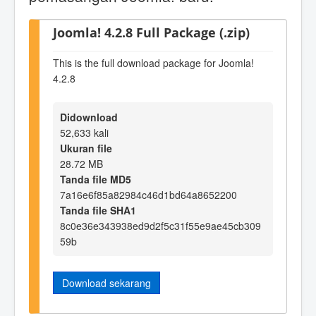
Joomla! 4.2.8 Full Package (.zip)
This is the full download package for Joomla!
4.2.8
Didownload
52,633 kali
Ukuran file
28.72 MB
Tanda file MD5
7a16e6f85a82984c46d1bd64a8652200
Tanda file SHA1
8c0e36e343938ed9d2f5c31f55e9ae45cb309
59b
Download sekarang