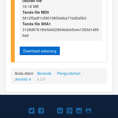
Ukuran file
18.18 MB
Tanda file MD5
5612f5adf1c380158f2ebba71bd2a5b3
Tanda file SHA1
3128d87618fe5d422964bdce5cee1283d1489
6a9
Download sekarang
Anda disini:
Beranda
/
Pengunduhan
/
Joomla! 4
/
4.2.8
Joomla!
Joomla!
Joomla!
Joomla!
Joomla!
Joomla!
Joomla!