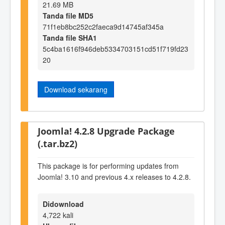
21.69 MB
Tanda file MD5
71f1eb8bc252c2faeca9d14745af345a
Tanda file SHA1
5c4ba1616f946deb5334703151cd51f719fd23
20
Download sekarang
Joomla! 4.2.8 Upgrade Package
(.tar.bz2)
This package is for performing updates from
Joomla! 3.10 and previous 4.x releases to 4.2.8.
Didownload
4,722 kali