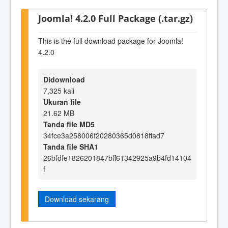
Joomla! 4.2.0 Full Package (.tar.gz)
This is the full download package for Joomla!
4.2.0
Didownload
7,325 kali
Ukuran file
21.62 MB
Tanda file MD5
34fce3a258006f20280365d0818ffad7
Tanda file SHA1
26bfdfe1826201847bff61342925a9b4fd14104
f
Download sekarang