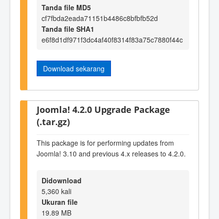
Tanda file MD5
cf7fbda2eada71151b4486c8bfbfb52d
Tanda file SHA1
e6f8d1df971f3dc4af40f8314f83a75c7880f44c
Download sekarang
Joomla! 4.2.0 Upgrade Package
(.tar.gz)
This package is for performing updates from
Joomla! 3.10 and previous 4.x releases to 4.2.0.
Didownload
5,360 kali
Ukuran file
19.89 MB