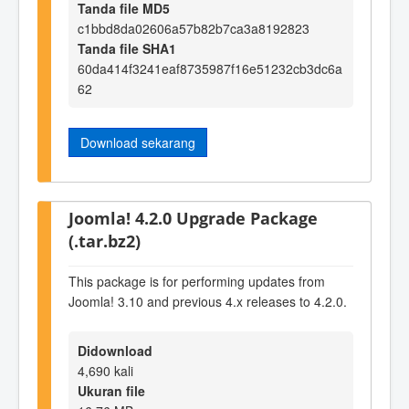
Tanda file MD5
c1bbd8da02606a57b82b7ca3a8192823
Tanda file SHA1
60da414f3241eaf8735987f16e51232cb3dc6a
62
Download sekarang
Joomla! 4.2.0 Upgrade Package
(.tar.bz2)
This package is for performing updates from
Joomla! 3.10 and previous 4.x releases to 4.2.0.
Didownload
4,690 kali
Ukuran file