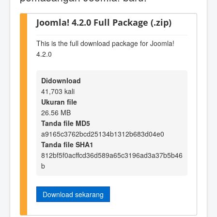
Joomla! 4.2.0 Full Package (.zip)
This is the full download package for Joomla!
4.2.0
Didownload
41,703 kali
Ukuran file
26.56 MB
Tanda file MD5
a9165c3762bcd25134b1312b683d04e0
Tanda file SHA1
812bf5f0acffcd36d589a65c3196ad3a37b5b46
b
Download sekarang