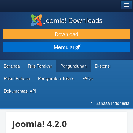
®
JOOMLA!
Joomla! Downloads
DOWNLOAD & KEMBANGKAN
Download
TEMUKAN & PELAJARI
Memulai
DUKUNGAN & KOMUNITAS
REFERENSI DEVELOPER
Beranda
Rilis Terakhir
Pengunduhan
Ekstensi
Paket Bahasa
Persyaratan Teknis
FAQs
Dokumentasi API
Bahasa Indonesia
Joomla! 4.2.0