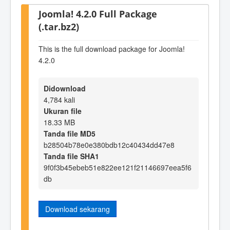
Joomla! 4.2.0 Full Package
(.tar.bz2)
This is the full download package for Joomla!
4.2.0
Didownload
4,784 kali
Ukuran file
18.33 MB
Tanda file MD5
b28504b78e0e380bdb12c40434dd47e8
Tanda file SHA1
9f0f3b45ebeb51e822ee121f21146697eea5f6
db
Download sekarang