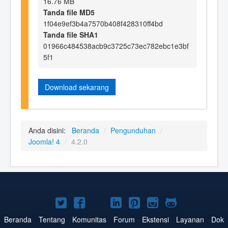
16.76 MB
Tanda file MD5
1f04e9ef3b4a7570b408f428310ff4bd
Tanda file SHA1
01966c484538acb9c3725c73ec782ebc1e3bf
5f1
Download sekarang
Anda disini:
Beranda
/
Pengunduhan
/
Joomla! 4
/
4.2.0
Joomla!
Joomla!
Joomla!
Joomla!
Joomla!
Joomla!
Joomla!
di
di
di
di
di
di
di
Beranda
Tentang
Komunitas
Forum
Ekstensi
Layanan
Dok