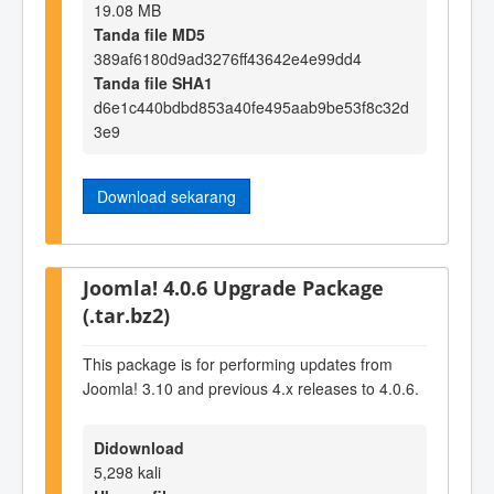
19.08 MB
Tanda file MD5
389af6180d9ad3276ff43642e4e99dd4
Tanda file SHA1
d6e1c440bdbd853a40fe495aab9be53f8c32d
3e9
Download sekarang
Joomla! 4.0.6 Upgrade Package
(.tar.bz2)
This package is for performing updates from
Joomla! 3.10 and previous 4.x releases to 4.0.6.
Didownload
5,298 kali