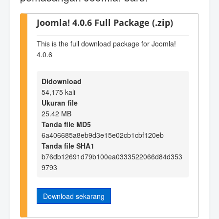
Joomla! 4.0.6 Full Package (.zip)
This is the full download package for Joomla!
4.0.6
Didownload
54,175 kali
Ukuran file
25.42 MB
Tanda file MD5
6a406685a8eb9d3e15e02cb1cbf120eb
Tanda file SHA1
b76db12691d79b100ea0333522066d84d353
9793
Download sekarang