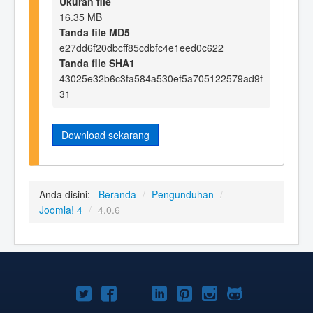
Ukuran file
16.35 MB
Tanda file MD5
e27dd6f20dbcff85cdbfc4e1eed0c622
Tanda file SHA1
43025e32b6c3fa584a530ef5a705122579ad9f
31
Download sekarang
Anda disini:
Beranda
/
Pengunduhan
/
Joomla! 4
/
4.0.6
Joomla!
Joomla!
Joomla!
Joomla!
Joomla!
Joomla!
Joomla!