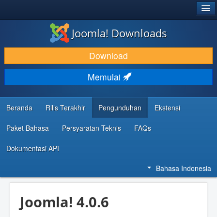
®
JOOMLA!
Joomla! Downloads
DOWNLOAD & KEMBANGKAN
Download
TEMUKAN & PELAJARI
Memulai
DUKUNGAN & KOMUNITAS
REFERENSI DEVELOPER
Beranda
Rilis Terakhir
Pengunduhan
Ekstensi
Paket Bahasa
Persyaratan Teknis
FAQs
Dokumentasi API
Bahasa Indonesia
Joomla! 4.0.6