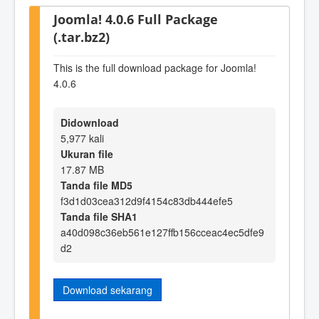
Joomla! 4.0.6 Full Package
(.tar.bz2)
This is the full download package for Joomla!
4.0.6
Didownload
5,977 kali
Ukuran file
17.87 MB
Tanda file MD5
f3d1d03cea312d9f4154c83db444efe5
Tanda file SHA1
a40d098c36eb561e127ffb156cceac4ec5dfe9
d2
Download sekarang