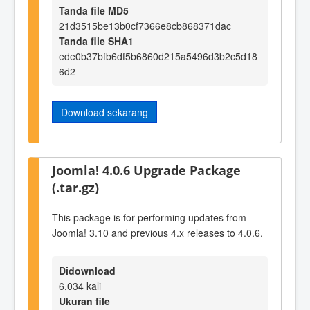
Tanda file MD5
21d3515be13b0cf7366e8cb868371dac
Tanda file SHA1
ede0b37bfb6df5b6860d215a5496d3b2c5d18
6d2
Download sekarang
Joomla! 4.0.6 Upgrade Package
(.tar.gz)
This package is for performing updates from
Joomla! 3.10 and previous 4.x releases to 4.0.6.
Didownload
6,034 kali
Ukuran file