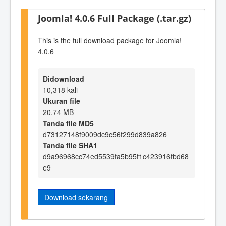
Joomla! 4.0.6 Full Package (.tar.gz)
This is the full download package for Joomla!
4.0.6
Didownload
10,318 kali
Ukuran file
20.74 MB
Tanda file MD5
d73127148f9009dc9c56f299d839a826
Tanda file SHA1
d9a96968cc74ed5539fa5b95f1c423916fbd68
e9
Download sekarang