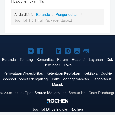
Tidak ditemukan rilis
Anda disini:
Beranda
/
Pengunduhan
/
Joomla! 1.5.1 Full Package (.tar.gz)
Joomla!
Joomla!
Joomla!
Joomla!
Joomla!
Joomla!
Joomla!
di
di
di
di
di
di
di
Beranda
Tentang
Komunitas
Forum
Ekstensi
Layanan
Dok
Developer
Toko
Twitter
Facebook
YouTube
LinkedIn
Pinterest
Instagram
GitHub
Pernyataan Aksesibilitas
Ketentuan Kebijakan
Kebijakan Cookie
Sponsori Joomla! dengan 5$
Bantu Menerjemahkan
Laporkan Isu
Masuk
© 2005 - 2026
Open Source Matters, Inc.
Semua Hak Cipta Dilindungi.
Joomla!
Dihosting oleh Rochen