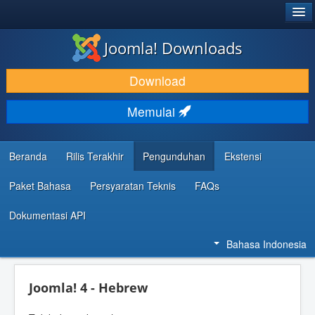
®
JOOMLA!
Joomla! Downloads
DOWNLOAD & KEMBANGKAN
Download
TEMUKAN & PELAJARI
Memulai
DUKUNGAN & KOMUNITAS
REFERENSI DEVELOPER
Beranda
Rilis Terakhir
Pengunduhan
Ekstensi
Paket Bahasa
Persyaratan Teknis
FAQs
Dokumentasi API
Bahasa Indonesia
Joomla! 4 - Hebrew