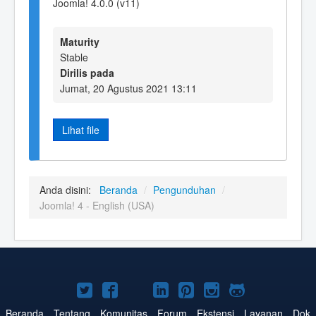
Joomla! 4.0.0 (v11)
Maturity
Stable
Dirilis pada
Jumat, 20 Agustus 2021 13:11
Lihat file
Anda disini:
Beranda
/
Pengunduhan
/
Joomla! 4 - English (USA)
Joomla!
Joomla!
Joomla!
Joomla!
Joomla!
Joomla!
Joomla!
di
di
di
di
di
di
di
Beranda
Tentang
Komunitas
Forum
Ekstensi
Layanan
Dok