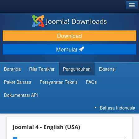
®
JOOMLA!
Joomla! Downloads
DOWNLOAD & KEMBANGKAN
Download
TEMUKAN & PELAJARI
Memulai
DUKUNGAN & KOMUNITAS
REFERENSI DEVELOPER
Beranda
Rilis Terakhir
Pengunduhan
Ekstensi
Paket Bahasa
Persyaratan Teknis
FAQs
Dokumentasi API
Bahasa Indonesia
Joomla! 4 - English (USA)