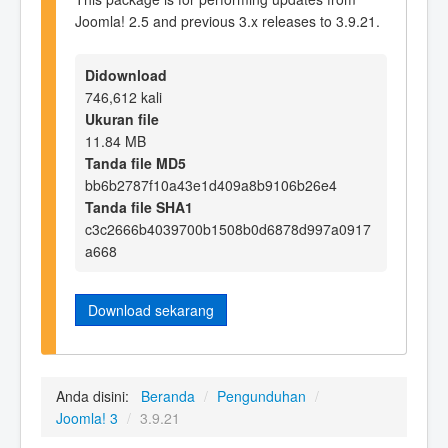
Joomla! 2.5 and previous 3.x releases to 3.9.21.
Didownload
746,612 kali
Ukuran file
11.84 MB
Tanda file MD5
bb6b2787f10a43e1d409a8b9106b26e4
Tanda file SHA1
c3c2666b4039700b1508b0d6878d997a0917
a668
Download sekarang
Anda disini:
Beranda
/
Pengunduhan
/
Joomla! 3
/
3.9.21