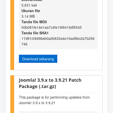
5,631 kali
Ukuran file
3.14 MB
Tanda file MD5
00b081fe14e1aa7c4fe19f6419df5545
Tanda file SHA1
11981cf4996eb0a2b832a4e16ad9bc2a7b256
746
Download sekarang
Joomla! 3.9.x to 3.9.21 Patch
Package (.tar.gz)
This package is for performing updates from
Joomla! 3.9.x to 3.9.21