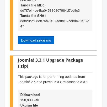
Tanda file MD5
dd7f7e14ce4ba045880807984d7cd9c3
Tanda file SHA1
8d820cdf68e87af46107adf8c32cebda70a87d
47
Download sekarang
Joomla! 3.3.1 Upgrade Package
(.zip)
This package is for performing updates from
Joomla! 2.5 and previous 3.x releases to 3.3.1
Didownload
150,899 kali
Ukuran file