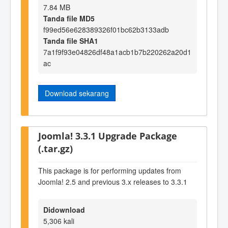
7.84 MB
Tanda file MD5
f99ed56e628389326f01bc62b3133adb
Tanda file SHA1
7a1f9f93e04826df48a1acb1b7b220262a20d1
ac
Download sekarang
Joomla! 3.3.1 Upgrade Package
(.tar.gz)
This package is for performing updates from
Joomla! 2.5 and previous 3.x releases to 3.3.1
Didownload
5,306 kali