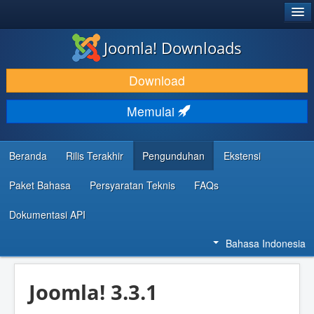
®
JOOMLA!
Joomla! Downloads
DOWNLOAD & KEMBANGKAN
Download
TEMUKAN & PELAJARI
Memulai
DUKUNGAN & KOMUNITAS
REFERENSI DEVELOPER
Beranda
Rilis Terakhir
Pengunduhan
Ekstensi
Paket Bahasa
Persyaratan Teknis
FAQs
Dokumentasi API
Bahasa Indonesia
Joomla! 3.3.1