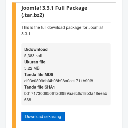
Joomla! 3.3.1 Full Package
(.tar.bz2)
This is the full download package for Joomla!
3.3.1
Didownload
5,383 kali
Ukuran file
5.22 MB
Tanda file MD5
cf93c0809dbf4b08b98a0ce1711b90f8
Tanda file SHA1
bd171730d650612df989aa6c6c18b3a48eeab
638
Download sekarang