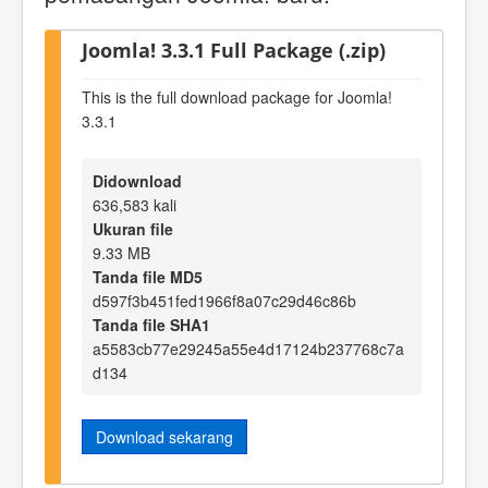
Joomla! 3.3.1 Full Package (.zip)
This is the full download package for Joomla!
3.3.1
Didownload
636,583 kali
Ukuran file
9.33 MB
Tanda file MD5
d597f3b451fed1966f8a07c29d46c86b
Tanda file SHA1
a5583cb77e29245a55e4d17124b237768c7a
d134
Download sekarang