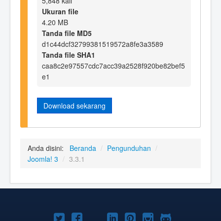
5,848 kali
Ukuran file
4.20 MB
Tanda file MD5
d1c44dcf32799381519572a8fe3a3589
Tanda file SHA1
caa8c2e97557cdc7acc39a2528f920be82bef5
e1
Download sekarang
Anda disini:
Beranda
/
Pengunduhan
/
Joomla! 3
/
3.3.1
Joomla!
Joomla!
Joomla!
Joomla!
Joomla!
Joomla!
Joomla!