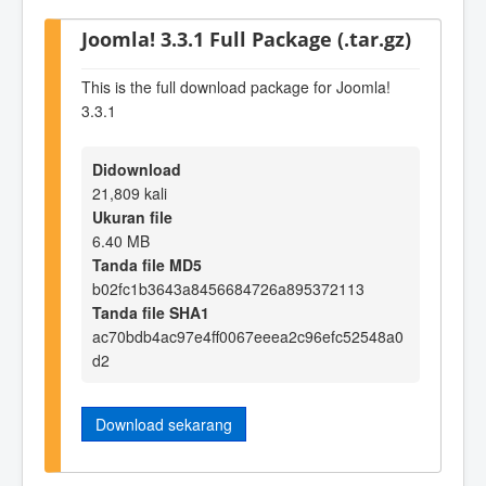
Joomla! 3.3.1 Full Package (.tar.gz)
This is the full download package for Joomla!
3.3.1
Didownload
21,809 kali
Ukuran file
6.40 MB
Tanda file MD5
b02fc1b3643a8456684726a895372113
Tanda file SHA1
ac70bdb4ac97e4ff0067eeea2c96efc52548a0
d2
Download sekarang