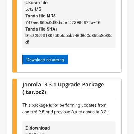
Ukuran file
5.12 MB
Tanda file MD5
749aed965c0df0da5e1572984974ae16
Tanda file SHA1
91c82fc991804d9bfabcb746d6d0e85ba8c60d
df
Download sekarang
Joomla! 3.3.1 Upgrade Package
(.tar.bz2)
This package is for performing updates from
Joomla! 2.5 and previous 3.x releases to 3.3.1
Didownload