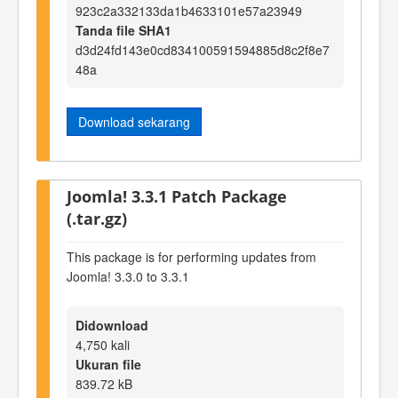
923c2a332133da1b4633101e57a23949
Tanda file SHA1
d3d24fd143e0cd834100591594885d8c2f8e7
48a
Download sekarang
Joomla! 3.3.1 Patch Package
(.tar.gz)
This package is for performing updates from
Joomla! 3.3.0 to 3.3.1
Didownload
4,750 kali
Ukuran file
839.72 kB