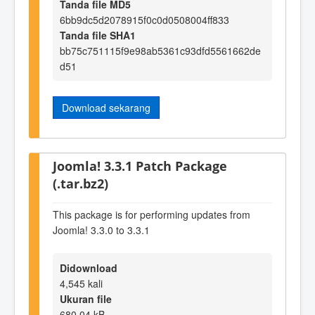
Tanda file MD5
6bb9dc5d2078915f0c0d0508004ff833
Tanda file SHA1
bb75c751115f9e98ab5361c93dfd5561662de
d51
Download sekarang
Joomla! 3.3.1 Patch Package
(.tar.bz2)
This package is for performing updates from
Joomla! 3.3.0 to 3.3.1
Didownload
4,545 kali
Ukuran file
680.04 kB