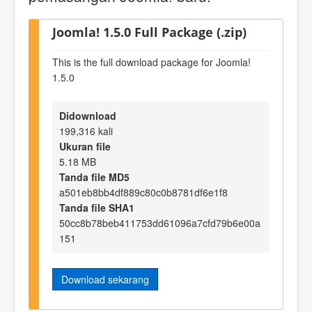
Joomla! 1.5.0 Full Package (.zip)
This is the full download package for Joomla!
1.5.0
Didownload
199,316 kali
Ukuran file
5.18 MB
Tanda file MD5
a501eb8bb4df889c80c0b8781df6e1f8
Tanda file SHA1
50cc8b78beb411753dd61096a7cfd79b6e00a
151
Download sekarang