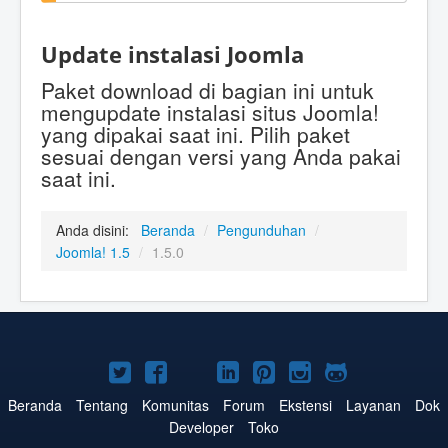
Update instalasi Joomla
Paket download di bagian ini untuk
mengupdate instalasi situs Joomla!
yang dipakai saat ini. Pilih paket
sesuai dengan versi yang Anda pakai
saat ini.
Anda disini:
Beranda
/
Pengunduhan
/
Joomla! 1.5
/
1.5.0
Joomla!
Joomla!
Joomla!
Joomla!
Joomla!
Joomla!
Joomla!
di
di
di
di
di
di
di
Beranda
Tentang
Komunitas
Forum
Ekstensi
Layanan
Dok
Developer
Toko
Twitter
Facebook
YouTube
LinkedIn
Pinterest
Instagram
GitHub