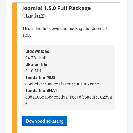
Joomla! 1.5.0 Full Package
(.tar.bz2)
This is the full download package for Joomla!
1.5.0
Didownload
24,731 kali
Ukuran file
3.10 MB
Tanda file MD5
668bbbe75980e51f71ec5c061387ca5c
Tanda file SHA1
80da606ea6d4cb3d9a1ffce1dfc6ad0f5702d9a
6
Download sekarang