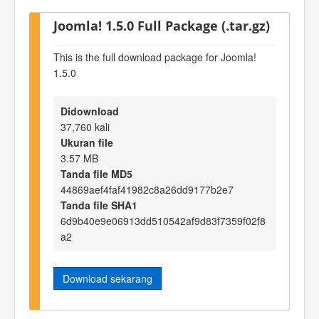
Joomla! 1.5.0 Full Package (.tar.gz)
This is the full download package for Joomla!
1.5.0
Didownload
37,760 kali
Ukuran file
3.57 MB
Tanda file MD5
44869aef4faf41982c8a26dd9177b2e7
Tanda file SHA1
6d9b40e9e06913dd510542af9d83f7359f02f8
a2
Download sekarang