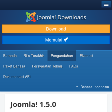
®
JOOMLA!
Joomla! Downloads
DOWNLOAD & KEMBANGKAN
Download
TEMUKAN & PELAJARI
Memulai
DUKUNGAN & KOMUNITAS
REFERENSI DEVELOPER
Beranda
Rilis Terakhir
Pengunduhan
Ekstensi
Paket Bahasa
Persyaratan Teknis
FAQs
Dokumentasi API
Bahasa Indonesia
Joomla! 1.5.0