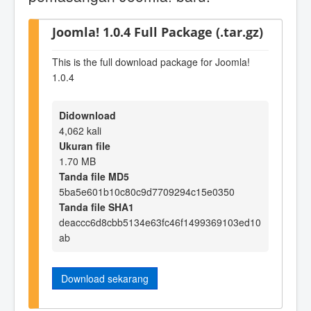
Joomla! 1.0.4 Full Package (.tar.gz)
This is the full download package for Joomla!
1.0.4
Didownload
4,062 kali
Ukuran file
1.70 MB
Tanda file MD5
5ba5e601b10c80c9d7709294c15e0350
Tanda file SHA1
deaccc6d8cbb5134e63fc46f1499369103ed10
ab
Download sekarang