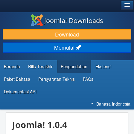
®
JOOMLA!
Joomla! Downloads
DOWNLOAD & KEMBANGKAN
Download
TEMUKAN & PELAJARI
Memulai
DUKUNGAN & KOMUNITAS
REFERENSI DEVELOPER
Beranda
Rilis Terakhir
Pengunduhan
Ekstensi
Paket Bahasa
Persyaratan Teknis
FAQs
Dokumentasi API
Bahasa Indonesia
Joomla! 1.0.4