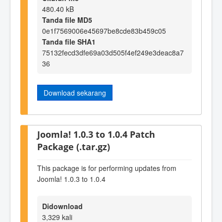
480.40 kB
Tanda file MD5
0e1f7569006e45697be8cde83b459c05
Tanda file SHA1
75132fecd3dfe69a03d505f4ef249e3deac8a7
36
Download sekarang
Joomla! 1.0.3 to 1.0.4 Patch
Package (.tar.gz)
This package is for performing updates from
Joomla! 1.0.3 to 1.0.4
Didownload
3,329 kali