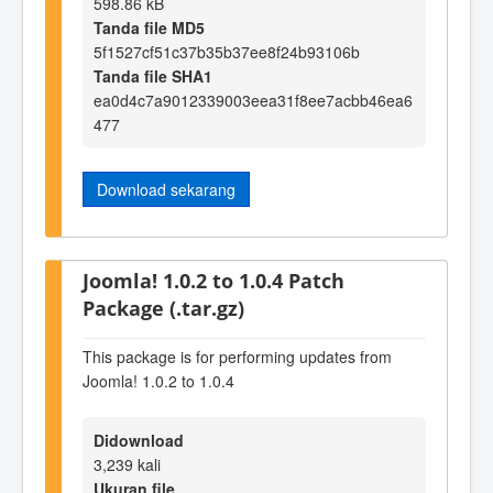
598.86 kB
Tanda file MD5
5f1527cf51c37b35b37ee8f24b93106b
Tanda file SHA1
ea0d4c7a9012339003eea31f8ee7acbb46ea6
477
Download sekarang
Joomla! 1.0.2 to 1.0.4 Patch
Package (.tar.gz)
This package is for performing updates from
Joomla! 1.0.2 to 1.0.4
Didownload
3,239 kali
Ukuran file