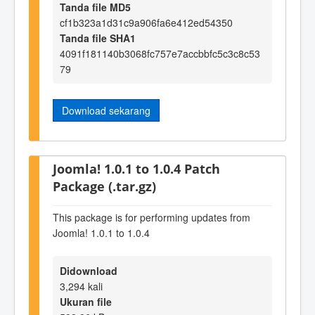
Tanda file MD5
cf1b323a1d31c9a906fa6e412ed54350
Tanda file SHA1
4091f181140b3068fc757e7accbbfc5c3c8c53
79
Download sekarang
Joomla! 1.0.1 to 1.0.4 Patch
Package (.tar.gz)
This package is for performing updates from
Joomla! 1.0.1 to 1.0.4
Didownload
3,294 kali
Ukuran file