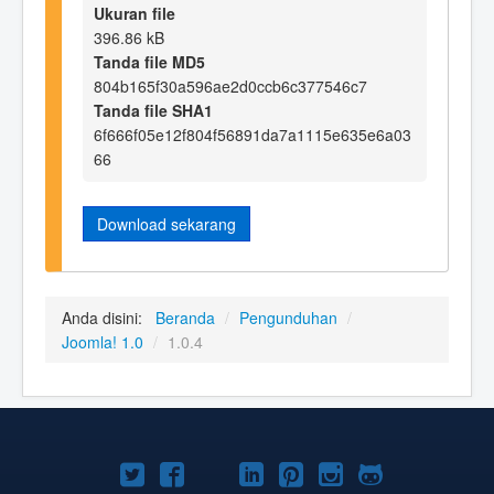
Ukuran file
396.86 kB
Tanda file MD5
804b165f30a596ae2d0ccb6c377546c7
Tanda file SHA1
6f666f05e12f804f56891da7a1115e635e6a03
66
Download sekarang
Anda disini:
Beranda
/
Pengunduhan
/
Joomla! 1.0
/
1.0.4
Joomla!
Joomla!
Joomla!
Joomla!
Joomla!
Joomla!
Joomla!