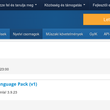
ze fel és tanulja meg
Közösség és támogatás
Fejlesztői
Let
tések
Nyelvi csomagok
Műszaki követelmények
GyIK
API
 23:00
anguage Pack (v1)
omla! 3.9.23