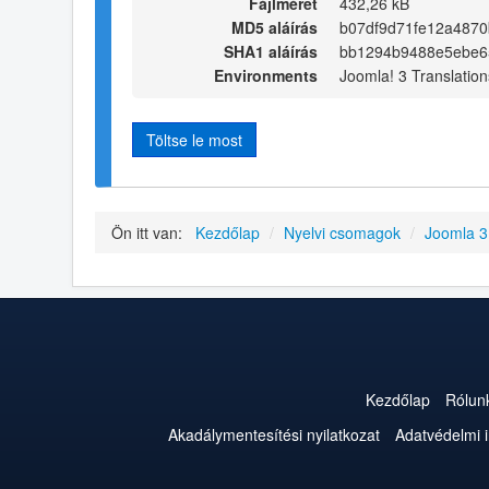
Fájlméret
432,26 kB
MD5 aláírás
b07df9d71fe12a487
SHA1 aláírás
bb1294b9488e5ebe6
Environments
Joomla! 3 Translation
Töltse le most
Ön itt van:
Kezdőlap
/
Nyelvi csomagok
/
Joomla 
Kezdőlap
Rólun
Akadálymentesítési nyilatkozat
Adatvédelmi 