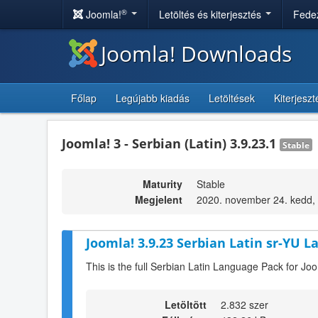
®
Joomla!
Letöltés és kiterjesztés
Fedez
Joomla! Downloads
Főlap
Legújabb kiadás
Letöltések
Kiterjesz
Joomla! 3 - Serbian (Latin) 3.9.23.1
Stable
Maturity
Stable
Megjelent
2020. november 24. kedd,
Joomla! 3.9.23 Serbian Latin sr-YU L
This is the full Serbian Latin Language Pack for Jo
Letöltött
2.832 szer