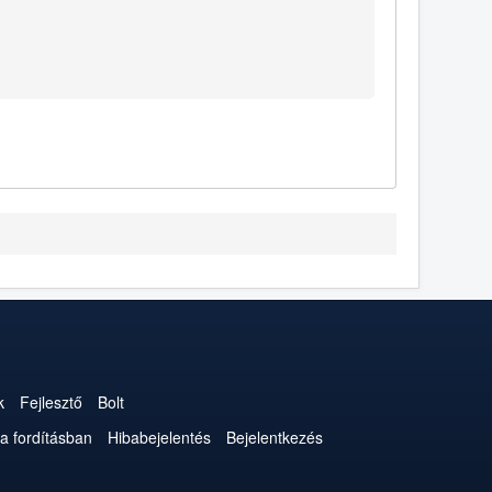
k
Fejlesztő
Bolt
a fordításban
Hibabejelentés
Bejelentkezés