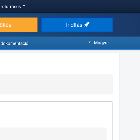
 erőforrások
öltés
Inditás
Magyar
-dokumentáció