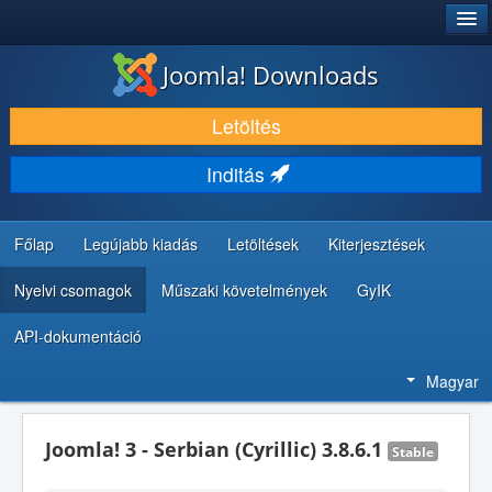
®
JOOMLA!
Joomla! Downloads
LETÖLTÉS ÉS KITERJESZTÉS
Letöltés
FEDEZZE FEL ÉS TANULJA MEG
Inditás
KÖZÖSSÉG ÉS TÁMOGATÁS
FEJLESZTŐI ERŐFORRÁSOK
Főlap
Legújabb kiadás
Letöltések
Kiterjesztések
Nyelvi csomagok
Műszaki követelmények
GyIK
API-dokumentáció
Magyar
Joomla! 3 - Serbian (Cyrillic) 3.8.6.1
Stable