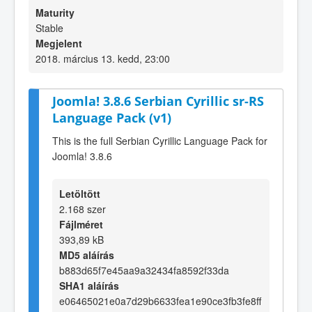
Maturity
Stable
Megjelent
2018. március 13. kedd, 23:00
Joomla! 3.8.6 Serbian Cyrillic sr-RS
Language Pack (v1)
This is the full Serbian Cyrillic Language Pack for
Joomla! 3.8.6
Letöltött
2.168 szer
Fájlméret
393,89 kB
MD5 aláírás
b883d65f7e45aa9a32434fa8592f33da
SHA1 aláírás
e06465021e0a7d29b6633fea1e90ce3fb3fe8ff