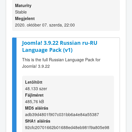
Maturity
Stable
Megjelent
2020. október 07. szerda, 22:00
Joomla! 3.9.22 Russian ru-RU
Language Pack (v1)
This is the full Russian Language Pack for
Joomla! 3.9.22
Letöltött
48.133 szer
Fájlméret
485,76 kB
MD5 aláírás
adb39d4801f907c031bb6a4e84a55387
SHA1 aláírás
92cfc20701662b01688ed48eb981f9a805e98