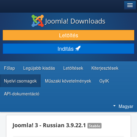
®
JOOMLA!
Joomla! Downloads
LETÖLTÉS ÉS KITERJESZTÉS
Letöltés
FEDEZZE FEL ÉS TANULJA MEG
Inditás
KÖZÖSSÉG ÉS TÁMOGATÁS
FEJLESZTŐI ERŐFORRÁSOK
Főlap
Legújabb kiadás
Letöltések
Kiterjesztések
Nyelvi csomagok
Műszaki követelmények
GyIK
API-dokumentáció
Magyar
Joomla! 3 - Russian 3.9.22.1
Stable