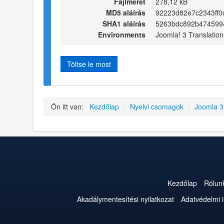
Fájlméret
278,12 kB
MD5 aláírás
92223d82e7c2343ff0
SHA1 aláírás
5263bdc892b474599
Environments
Joomla! 3 Translation
Töltse le most
Ön itt van:
Kezdőlap
/
Nyelvi csomagok
/
Joomla 
Kezdőlap
Rólun
Akadálymentesítési nyilatkozat
Adatvédelmi 