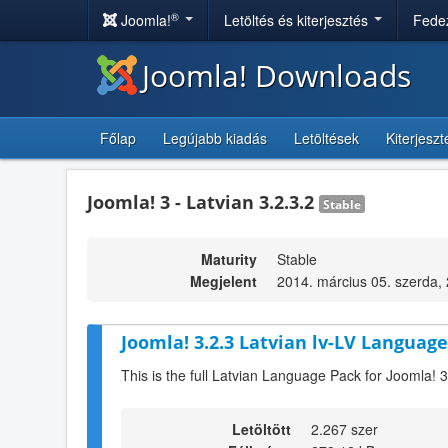
®
Joomla!
Letöltés és kiterjesztés
Fedez
Joomla! Downloads
Főlap
Legújabb kiadás
Letöltések
Kiterjesz
Joomla! 3 - Latvian 3.2.3.2
Stable
Maturity
Stable
Megjelent
2014. március 05. szerda,
Joomla! 3.2.3 Latvian lv-LV Language
This is the full Latvian Language Pack for Joomla! 3
Letöltött
2.267 szer