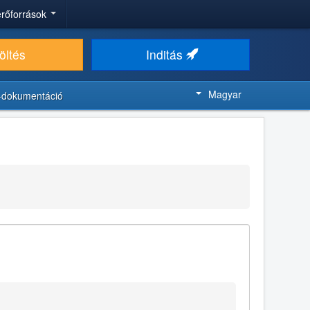
 erőforrások
öltés
Inditás
Magyar
-dokumentáció