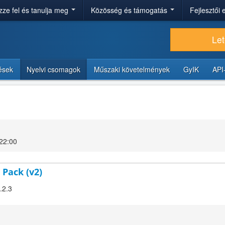
ze fel és tanulja meg
Közösség és támogatás
Fejlesztői
Let
tések
Nyelvi csomagok
Műszaki követelmények
GyIK
API
 22:00
 Pack (v2)
.2.3