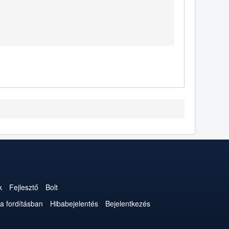
k
Fejlesztő
Bolt
a fordításban
Hibabejelentés
Bejelentkezés