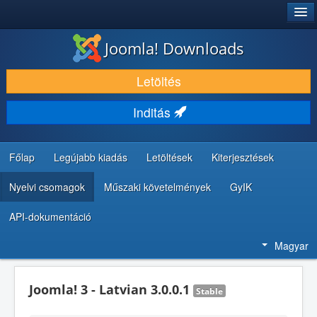
®
JOOMLA!
Joomla! Downloads
LETÖLTÉS ÉS KITERJESZTÉS
Letöltés
FEDEZZE FEL ÉS TANULJA MEG
Inditás
KÖZÖSSÉG ÉS TÁMOGATÁS
FEJLESZTŐI ERŐFORRÁSOK
Főlap
Legújabb kiadás
Letöltések
Kiterjesztések
Nyelvi csomagok
Műszaki követelmények
GyIK
API-dokumentáció
Magyar
Joomla! 3 - Latvian 3.0.0.1
Stable