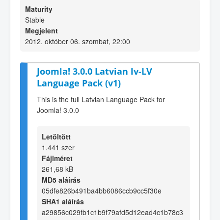
Maturity
Stable
Megjelent
2012. október 06. szombat, 22:00
Joomla! 3.0.0 Latvian lv-LV
Language Pack (v1)
This is the full Latvian Language Pack for
Joomla! 3.0.0
Letöltött
1.441 szer
Fájlméret
261,68 kB
MD5 aláírás
05dfe826b491ba4bb6086ccb9cc5f30e
SHA1 aláírás
a29856c029fb1c1b9f79afd5d12ead4c1b78c3