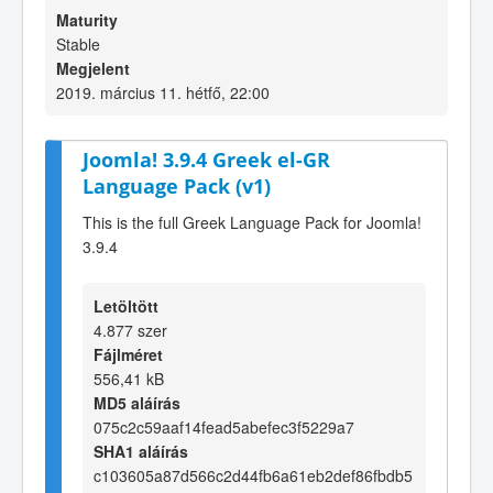
Maturity
Stable
Megjelent
2019. március 11. hétfő, 22:00
Joomla! 3.9.4 Greek el-GR
Language Pack (v1)
This is the full Greek Language Pack for Joomla!
3.9.4
Letöltött
4.877 szer
Fájlméret
556,41 kB
MD5 aláírás
075c2c59aaf14fead5abefec3f5229a7
SHA1 aláírás
c103605a87d566c2d44fb6a61eb2def86fbdb5