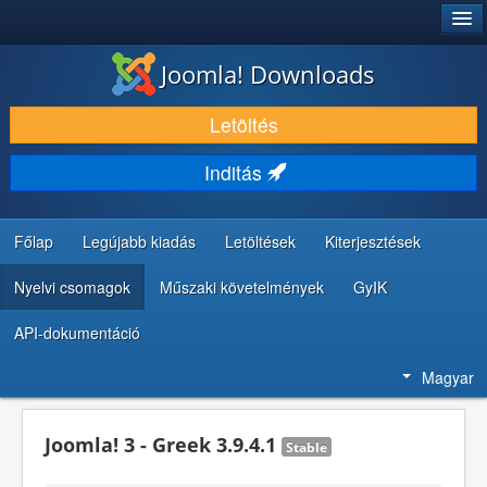
®
JOOMLA!
Joomla! Downloads
LETÖLTÉS ÉS KITERJESZTÉS
Letöltés
FEDEZZE FEL ÉS TANULJA MEG
Inditás
KÖZÖSSÉG ÉS TÁMOGATÁS
FEJLESZTŐI ERŐFORRÁSOK
Főlap
Legújabb kiadás
Letöltések
Kiterjesztések
Nyelvi csomagok
Műszaki követelmények
GyIK
API-dokumentáció
Magyar
Joomla! 3 - Greek 3.9.4.1
Stable