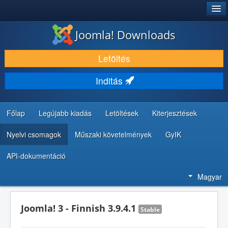
®
JOOMLA!
Joomla! Downloads
LETÖLTÉS ÉS KITERJESZTÉS
Letöltés
FEDEZZE FEL ÉS TANULJA MEG
Inditás
KÖZÖSSÉG ÉS TÁMOGATÁS
FEJLESZTŐI ERŐFORRÁSOK
Főlap
Legújabb kiadás
Letöltések
Kiterjesztések
Nyelvi csomagok
Műszaki követelmények
GyIK
API-dokumentáció
Magyar
Joomla! 3 - Finnish 3.9.4.1
Stable