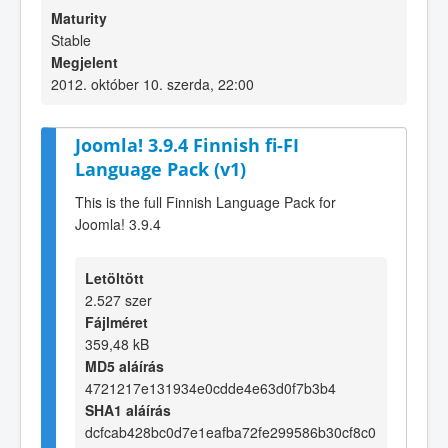
Maturity
Stable
Megjelent
2012. október 10. szerda, 22:00
Joomla! 3.9.4 Finnish fi-FI
Language Pack (v1)
This is the full Finnish Language Pack for
Joomla! 3.9.4
Letöltött
2.527 szer
Fájlméret
359,48 kB
MD5 aláírás
4721217e131934e0cdde4e63d0f7b3b4
SHA1 aláírás
dcfcab428bc0d7e1eafba72fe299586b30cf8c0