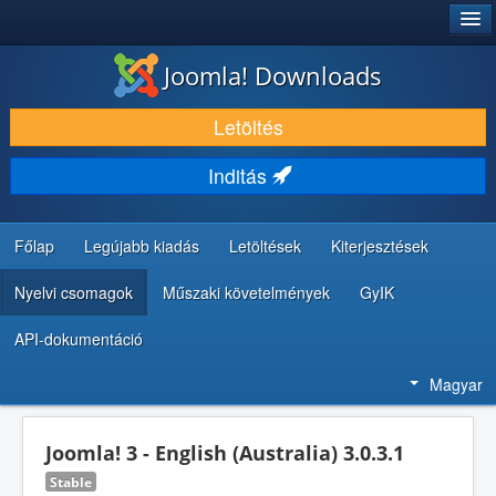
®
JOOMLA!
Joomla! Downloads
LETÖLTÉS ÉS KITERJESZTÉS
Letöltés
FEDEZZE FEL ÉS TANULJA MEG
Inditás
KÖZÖSSÉG ÉS TÁMOGATÁS
FEJLESZTŐI ERŐFORRÁSOK
Főlap
Legújabb kiadás
Letöltések
Kiterjesztések
Nyelvi csomagok
Műszaki követelmények
GyIK
API-dokumentáció
Magyar
Joomla! 3 - English (Australia) 3.0.3.1
Stable