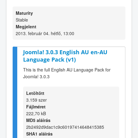
Maturity
Stable
Megjelent
2013. február 04. hétfő, 13:00
Joomla! 3.0.3 English AU en-AU
Language Pack (v1)
This is the full English AU Language Pack for
Joomla! 3.0.3
Letöltött
3.159 szer
Fájlméret
222,70 kB
MD5 aláírás
2b2492d9dac1c9c60197414648415385
SHA1 aláírás