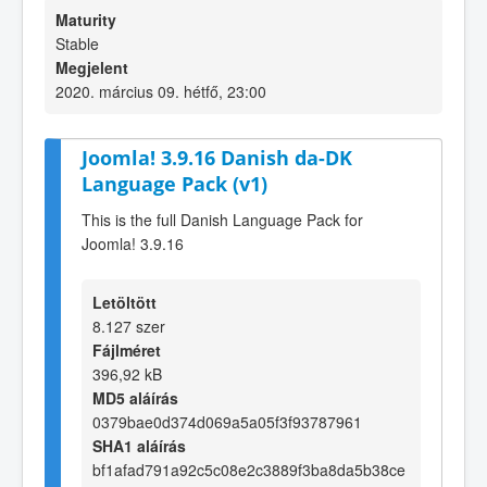
Maturity
Stable
Megjelent
2020. március 09. hétfő, 23:00
Joomla! 3.9.16 Danish da-DK
Language Pack (v1)
This is the full Danish Language Pack for
Joomla! 3.9.16
Letöltött
8.127 szer
Fájlméret
396,92 kB
MD5 aláírás
0379bae0d374d069a5a05f3f93787961
SHA1 aláírás
bf1afad791a92c5c08e2c3889f3ba8da5b38ce