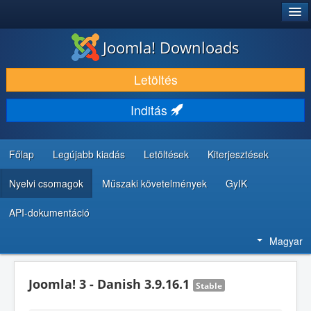
®
JOOMLA!
Joomla! Downloads
LETÖLTÉS ÉS KITERJESZTÉS
Letöltés
FEDEZZE FEL ÉS TANULJA MEG
Inditás
KÖZÖSSÉG ÉS TÁMOGATÁS
FEJLESZTŐI ERŐFORRÁSOK
Főlap
Legújabb kiadás
Letöltések
Kiterjesztések
Nyelvi csomagok
Műszaki követelmények
GyIK
API-dokumentáció
Magyar
Joomla! 3 - Danish 3.9.16.1
Stable