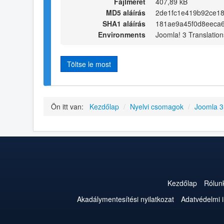
Fájlméret
407,89 kB
MD5 aláírás
2de1fc1e419b92ce1
SHA1 aláírás
181ae9a45f0d8eeca
Environments
Joomla! 3 Translation
Töltse le most
Ön itt van:
Kezdőlap
/
Nyelvi csomagok
/
Joomla 
Kezdőlap
Rólun
Akadálymentesítési nyilatkozat
Adatvédelmi 