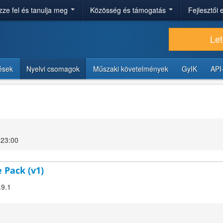
ze fel és tanulja meg
Közösség és támogatás
Fejlesztői
Let
tések
Nyelvi csomagok
Műszaki követelmények
GyIK
API
 23:00
 Pack (v1)
.9.1