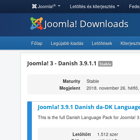
®
Joomla!
Letöltés és kiterjesztés
Fedez
Joomla! Downloads
Főlap
Legújabb kiadás
Letöltések
Kiterjesz
Joomla! 3 - Danish 3.9.1.1
Stable
Maturity
Stable
Megjelent
2018. november 26. hétfő,
Joomla! 3.9.1 Danish da-DK Language
This is the full Danish Language Pack for Joomla! 3
Letöltött
1.512 szer