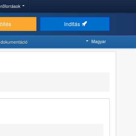
 erőforrások
öltés
Inditás
Magyar
-dokumentáció