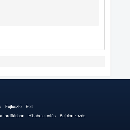
k
Fejlesztő
Bolt
a fordításban
Hibabejelentés
Bejelentkezés