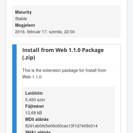
Maturity
Stable
Megjelent
2016. február 17. szerda, 22:00
Install from Web 1.1.0 Package
(.zip)
This is the extension package for Install from
Web 1.1.0
Letöltött
5.450 szer
Fájlméret
13,68 kB
MD5 aláírás
82d1ab0fe5e06c60cac13f1d7409c014
SHA1 aláírás