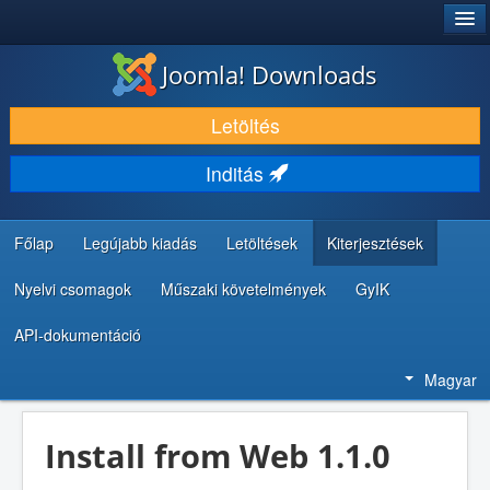
®
JOOMLA!
Joomla! Downloads
LETÖLTÉS ÉS KITERJESZTÉS
Letöltés
FEDEZZE FEL ÉS TANULJA MEG
Inditás
KÖZÖSSÉG ÉS TÁMOGATÁS
FEJLESZTŐI ERŐFORRÁSOK
Főlap
Legújabb kiadás
Letöltések
Kiterjesztések
Nyelvi csomagok
Műszaki követelmények
GyIK
API-dokumentáció
Magyar
Install from Web 1.1.0