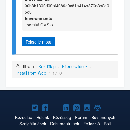
06b8b1306d09bf4689e0c81a414a876a3a2d9
5e3
Environments
Joomla! CMS 3
Töltse le most
Ön itt van:
Kezdőlap
/
Kiterjesztések
/
Install from Web
/
1.1.0
Joomla!
Joomla!
Joomla!
Joomla!
Joomla!
Joomla!
Joomla!
a
a
a
a
a
az
a
Kezdőlap
Rólunk
Közösség
Fórum
Bővítmények
Szolgáltatások
Dokumentumok
Fejlesztő
Bolt
Twitteren
Facebookon
YouTube-
LinkedInen
Pinteresten
Instagramon
GitHub-