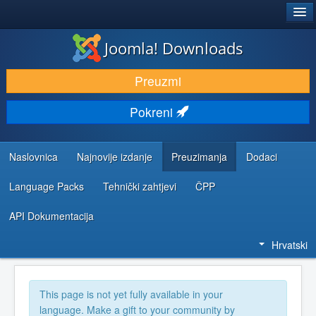
®
JOOMLA!
Joomla! Downloads
DOWNLOAD & EXTEND
Preuzmi
DISCOVER & LEARN
Pokreni
COMMUNITY & SUPPORT
DEVELOPER RESOURCES
Naslovnica
Najnovije izdanje
Preuzimanja
Dodaci
Language Packs
Tehnički zahtjevi
ČPP
API Dokumentacija
Hrvatski
This page is not yet fully available in your
language. Make a gift to your community by