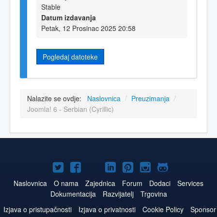
Stable
Datum izdavanja
Petak, 12 Prosinac 2025 20:58
Pogledaj datoteke
Nalazite se ovdje:
Naslovnica
/
Preuzimanja
/
Joomla! 6 - Serbian (Cyrillic)
Joomla!
Joomla!
Joomla!
Joomla!
Joomla!
Joomla!
Joomla!
na
na
na
na
na
na
na
Naslovnica
O nama
Zajednica
Forum
Dodaci
Services
Dokumentacija
Razvijatelj
Trgovina
Twitteru
Facebook
YouTube
LinkedIn
Pinterest
Instagram
GitHub
Izjava o pristupačnosti
Izjava o privatnosti
Cookie Policy
Sponsor