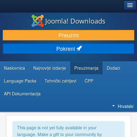
®
JOOMLA!
Joomla! Downloads
DOWNLOAD & EXTEND
Preuzmi
DISCOVER & LEARN
Pokreni
COMMUNITY & SUPPORT
DEVELOPER RESOURCES
Naslovnica
Najnovije izdanje
Preuzimanja
Dodaci
Language Packs
Tehnički zahtjevi
ČPP
API Dokumentacija
Hrvatski
This page is not yet fully available in your
language. Make a gift to your community by