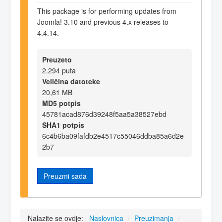
This package is for performing updates from
Joomla! 3.10 and previous 4.x releases to
4.4.14.
Preuzeto
2.294 puta
Veličina datoteke
20,61 MB
MD5 potpis
45781acad876d39248f5aa5a38527ebd
SHA1 potpis
6c4b6ba09fafdb2e4517c55046ddba85a6d2e
2b7
Preuzmi sada
Nalazite se ovdje:
Naslovnica
/
Preuzimanja
/