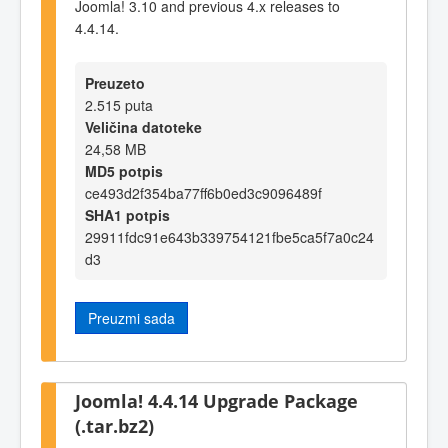
Joomla! 3.10 and previous 4.x releases to
4.4.14.
Preuzeto
2.515 puta
Veličina datoteke
24,58 MB
MD5 potpis
ce493d2f354ba77ff6b0ed3c9096489f
SHA1 potpis
29911fdc91e643b339754121fbe5ca5f7a0c24
d3
Preuzmi sada
Joomla! 4.4.14 Upgrade Package
(.tar.bz2)