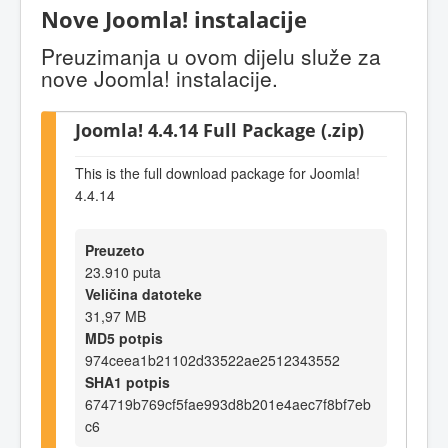
Nove Joomla! instalacije
Preuzimanja u ovom dijelu služe za
nove Joomla! instalacije.
Joomla! 4.4.14 Full Package (.zip)
This is the full download package for Joomla!
4.4.14
Preuzeto
23.910 puta
Veličina datoteke
31,97 MB
MD5 potpis
974ceea1b21102d33522ae2512343552
SHA1 potpis
674719b769cf5fae993d8b201e4aec7f8bf7eb
c6