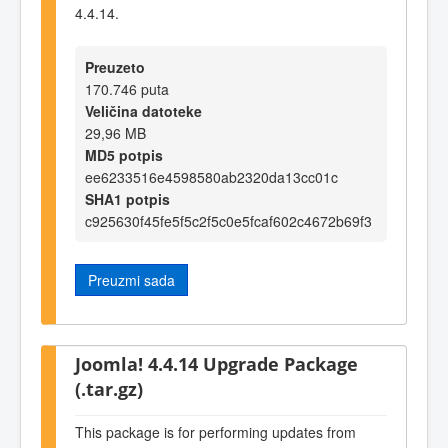
4.4.14.
Preuzeto
170.746 puta
Veličina datoteke
29,96 MB
MD5 potpis
ee6233516e4598580ab2320da13cc01c
SHA1 potpis
c925630f45fe5f5c2f5c0e5fcaf602c4672b69f3
Preuzmi sada
Joomla! 4.4.14 Upgrade Package
(.tar.gz)
This package is for performing updates from