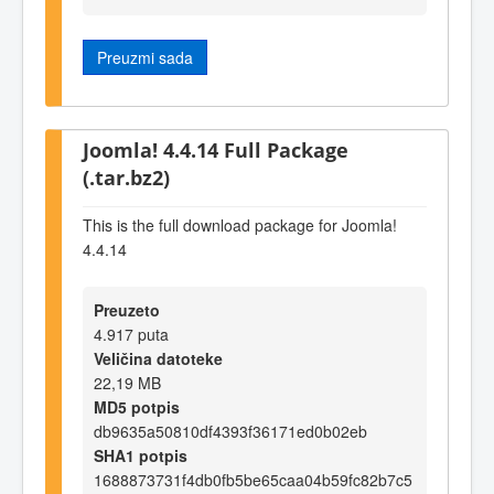
Preuzmi sada
Joomla! 4.4.14 Full Package
(.tar.bz2)
This is the full download package for Joomla!
4.4.14
Preuzeto
4.917 puta
Veličina datoteke
22,19 MB
MD5 potpis
db9635a50810df4393f36171ed0b02eb
SHA1 potpis
1688873731f4db0fb5be65caa04b59fc82b7c5