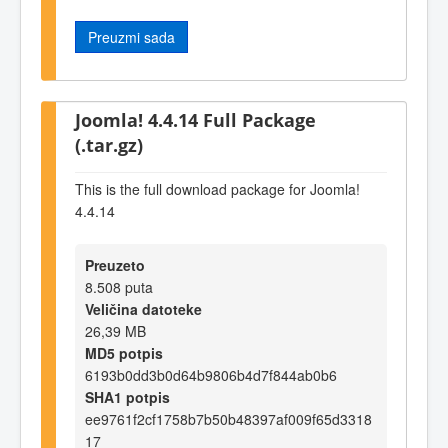
Preuzmi sada
Joomla! 4.4.14 Full Package
(.tar.gz)
This is the full download package for Joomla!
4.4.14
Preuzeto
8.508 puta
Veličina datoteke
26,39 MB
MD5 potpis
6193b0dd3b0d64b9806b4d7f844ab0b6
SHA1 potpis
ee9761f2cf1758b7b50b48397af009f65d3318
17