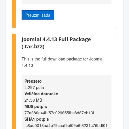
Preuzmi sada
Joomla! 4.4.13 Full Package
(.tar.bz2)
This is the full download package for Joomla!
4.4.13
Preuzeto
4.297 puta
Veličina datoteke
21,58 MB
MD5 potpis
77a680e44bf57c029655fbc8d87eb13f
SHA1 potpis
fc8ad0018aa4b79caaf9bf09e6f6231c76bdf01