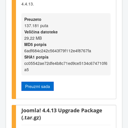
4.4.13.
Preuzeto
137.181 puta
Veličina datoteke
29,22 MB
MD5 potpis
6adf684c242c5643f79f112e4f8767fa
SHA1 potpis
cc05542ae72dfe4b8c71ed9ce5134c674710f6
a5
Preuzmi sada
Joomla! 4.4.13 Upgrade Package
(.tar.gz)