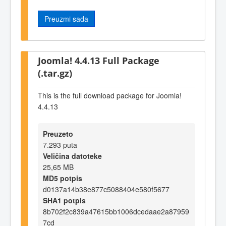
Preuzmi sada
Joomla! 4.4.13 Full Package
(.tar.gz)
This is the full download package for Joomla!
4.4.13
Preuzeto
7.293 puta
Veličina datoteke
25,65 MB
MD5 potpis
d0137a14b38e877c5088404e580f5677
SHA1 potpis
8b702f2c839a47615bb1006dcedaae2a87959
7cd