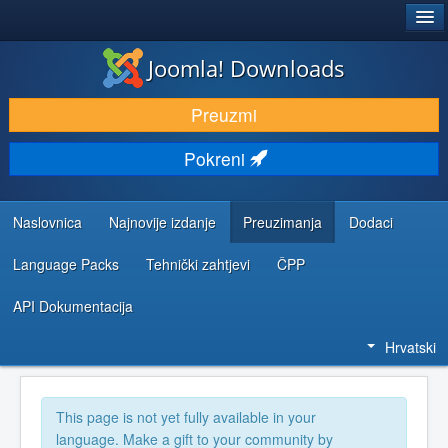
®
JOOMLA!
Joomla! Downloads
DOWNLOAD & EXTEND
Preuzmi
DISCOVER & LEARN
Pokreni
COMMUNITY & SUPPORT
DEVELOPER RESOURCES
Naslovnica
Najnovije izdanje
Preuzimanja
Dodaci
Language Packs
Tehnički zahtjevi
ČPP
API Dokumentacija
Hrvatski
This page is not yet fully available in your
language. Make a gift to your community by