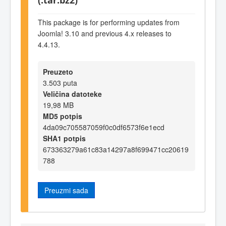
This package is for performing updates from
Joomla! 3.10 and previous 4.x releases to
4.4.13.
Preuzeto
3.503 puta
Veličina datoteke
19,98 MB
MD5 potpis
4da09c705587059f0c0df6573f6e1ecd
SHA1 potpis
673363279a61c83a14297a8f699471cc20619
788
Preuzmi sada