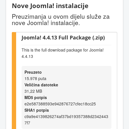
Nove Joomla! instalacije
Preuzimanja u ovom dijelu služe za
nove Joomla! instalacije.
Joomla! 4.4.13 Full Package (.zip)
This is the full download package for Joomla!
4.4.13
Preuzeto
15.978 puta
Veličina datoteke
31,22 MB
MD5 potpis
e2e587388593e942876727cfec18cc25
SHA1 potpis
c9a9e4139826274af37bd19357388d2342443
7f7