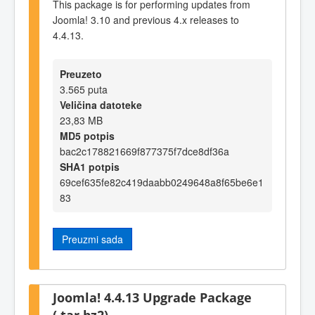
This package is for performing updates from
Joomla! 3.10 and previous 4.x releases to
4.4.13.
Preuzeto
3.565 puta
Veličina datoteke
23,83 MB
MD5 potpis
bac2c178821669f877375f7dce8df36a
SHA1 potpis
69cef635fe82c419daabb0249648a8f65be6e1
83
Preuzmi sada
Joomla! 4.4.13 Upgrade Package
(.tar.bz2)