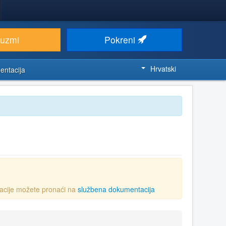
euzmi
Pokreni
Hrvatski
entacija
acije možete pronaći na
službena dokumentacija