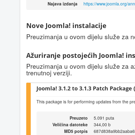
Najava izdanja
https://www.joomla.org/an
Nove Joomla! instalacije
Preuzimanja u ovom dijelu služe za no
Ažuriranje postojećih Joomla! ins
Preuzimanja u ovom dijelu služe za až
trenutnoj verziji.
Joomla! 3.1.2 to 3.1.3 Patch Package (
This package is for performing updates from the pr
Preuzeto
5.091 puta
Veličina datoteke
344,00 b
MD5 potpis
687d838a9bb2aaba6