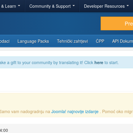
r & Learn
Community & Support
Developer Resources
Pr
odaci
Language Packs
Tehnički zahtjevi
ČPP
API Dokum
ake a gift to your community by translating it! Click
here
to start.
oručamo vam nadogradnju na
Joomla! najnovije izdanje
. Pomoć oko migr
14:00