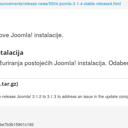
nouncements/release-news/5504-joomla-3-1-4-stable-released.html
ve Joomla! instalacije.
talacija
uriranja postojećih Joomla! instalacija. Odaber
.tar.gz)
e-release Joomla! 3.1.2 to 3.1.3 to address an issue in the update co
be7b3b15901c192