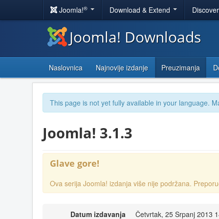
®
Joomla!
Download & Extend
Discove
Joomla! Downloads
Naslovnica
Najnovije izdanje
Preuzimanja
D
This page is not yet fully available in your language. M
Joomla! 3.1.3
Glave gore!
Ova serija Joomla! izdanja više nije podržana. Prep
Datum izdavanja
Četvrtak, 25 Srpanj 2013 