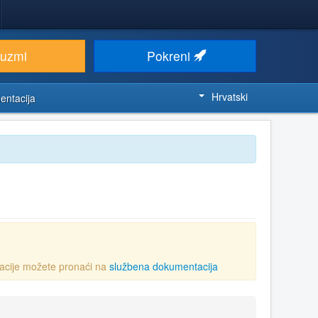
euzmi
Pokreni
Hrvatski
entacija
acije možete pronaći na
službena dokumentacija