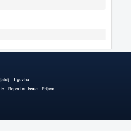
jatelj
Trgovina
ate
Report an Issue
Prijava