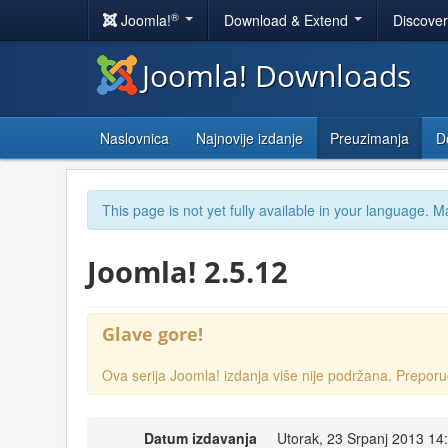
®
Joomla!
Download & Extend
Discove
Joomla! Downloads
Naslovnica
Najnovije izdanje
Preuzimanja
D
This page is not yet fully available in your language. M
Joomla! 2.5.12
Glave gore!
Ova serija Joomla! izdanja više nije podržana. Prep
Datum izdavanja
Utorak, 23 Srpanj 2013 14