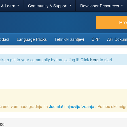
r & Learn
Community & Support
Developer Resources
Pr
odaci
Language Packs
Tehnički zahtjevi
ČPP
API Dokum
ake a gift to your community by translating it! Click
here
to start.
oručamo vam nadogradnju na
Joomla! najnovije izdanje
. Pomoć oko migr
:00