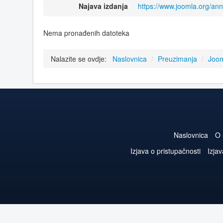
Najava izdanja
https://www.joomla.org/an
Nema pronađenih datoteka
Nalazite se ovdje:
Naslovnica
/
Preuzimanja
/
Joom
Naslovnica
O
Izjava o pristupačnosti
Izjav