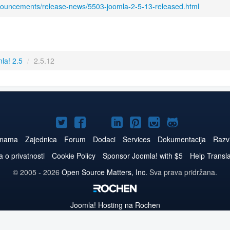
nouncements/release-news/5503-joomla-2-5-13-released.html
la! 2.5
/
2.5.12
Joomla!
Joomla!
Joomla!
Joomla!
Joomla!
Joomla!
Joomla!
na
na
na
na
na
na
na
 nama
Zajednica
Forum
Dodaci
Services
Dokumentacija
Razvi
Twitteru
Facebook
YouTube
LinkedIn
Pinterest
Instagram
GitHub
a o privatnosti
Cookie Policy
Sponsor Joomla! with $5
Help Transl
© 2005 - 2026
Open Source Matters, Inc.
Sva prava pridržana.
Joomla!
Hosting na Rochen