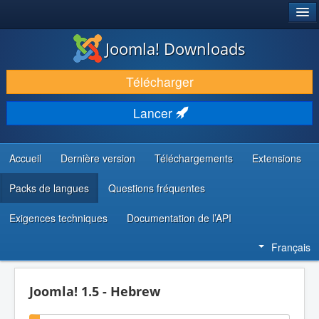
®
JOOMLA!
Joomla! Downloads
TÉLÉCHARGER & ÉTENDRE
Télécharger
DÉCOUVRIR & APPRENDRE
Lancer
COMMUNAUTÉ & SUPPORT
RESSOURCES DÉVELOPPEURS
Accueil
Dernière version
Téléchargements
Extensions
Packs de langues
Questions fréquentes
Exigences techniques
Documentation de l’API
Français
Joomla! 1.5 - Hebrew