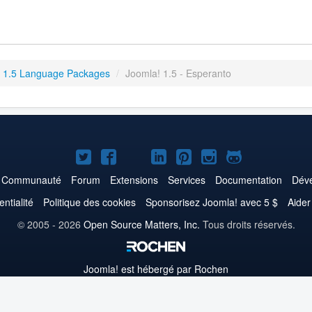
 1.5 Language Packages
/
Joomla! 1.5 - Esperanto
Joomla!
Joomla!
Joomla!
Joomla!
Joomla!
Joomla!
Joomla!
sur
sur
sur
sur
sur
sur
sur
Communauté
Forum
Extensions
Services
Documentation
Déve
Twitter
Facebook
YouTube
LinkedIn
Pinterest
Instagram
GitHub
entialité
Politique des cookies
Sponsorisez Joomla! avec 5 $
Aider
© 2005 - 2026
Open Source Matters, Inc.
Tous droits réservés.
Joomla!
est hébergé par Rochen