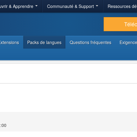
vrir & Apprendre
Communauté & Support
Ressources dé
Télé
xtensions
Packs de langues
Questions fréquentes
Exigence
0:00