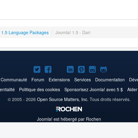
 1.5 Language Packages
/
Joomla! 1.5 - Dari
Joomla!
Joomla!
Joomla!
Joomla!
Joomla!
Joomla!
Joomla!
sur
sur
sur
sur
sur
sur
sur
Communauté
Forum
Extensions
Services
Documentation
Déve
Twitter
Facebook
YouTube
LinkedIn
Pinterest
Instagram
GitHub
entialité
Politique des cookies
Sponsorisez Joomla! avec 5 $
Aider
© 2005 - 2026
Open Source Matters, Inc.
Tous droits réservés.
Joomla!
est hébergé par Rochen