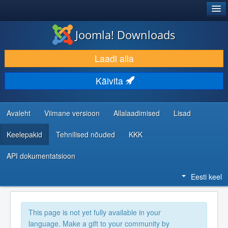
®
JOOMLA!
Joomla! Downloads
LAADI ALLA JA LAIENDA
Laadi alla
AVASTA JA ÕPI
Käivita
KOGUKOND JA KASUTAJATUGI
RESSURSID ARENDAJATELE
Avaleht
Viimane versioon
Allalaadimised
Lisad
Keelepakid
Tehnilised nõuded
KKK
API dokumentatsioon
Eesti keel
This page is not yet fully available in your
language. Make a gift to your community by