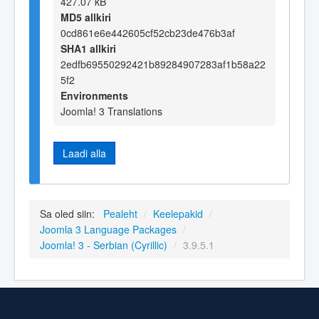
427.07 kB
MD5 allkiri
0cd861e6e442605cf52cb23de476b3af
SHA1 allkiri
2edfb69550292421b89284907283af1b58a22
5f2
Environments
Joomla! 3 Translations
Laadi alla
Sa oled siin:
Pealeht
/
Keelepakid
/
Joomla 3 Language Packages
/
Joomla! 3 - Serbian (Cyrillic)
/
3.9.5.1