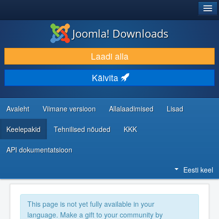
®
JOOMLA!
Joomla! Downloads
LAADI ALLA JA LAIENDA
Laadi alla
AVASTA JA ÕPI
Käivita
KOGUKOND JA KASUTAJATUGI
RESSURSID ARENDAJATELE
Avaleht
Viimane versioon
Allalaadimised
Lisad
Keelepakid
Tehnilised nõuded
KKK
API dokumentatsioon
Eesti keel
This page is not yet fully available in your
language. Make a gift to your community by