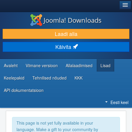
®
JOOMLA!
Joomla! Downloads
LAADI ALLA JA LAIENDA
Laadi alla
AVASTA JA ÕPI
Käivita
KOGUKOND JA KASUTAJATUGI
RESSURSID ARENDAJATELE
Avaleht
Viimane versioon
Allalaadimised
Lisad
Keelepakid
Tehnilised nõuded
KKK
API dokumentatsioon
Eesti keel
This page is not yet fully available in your
language. Make a gift to your community by