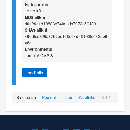
Faili suurus
79.98 kB
MD5 allkiri
d0e29a1d10826b74fc1fda7973c56139
SHA1 allkiri
49ddfcc728a8757ec108e94d464f66e043ae9
a8c
Environments
Joomla! CMS 3
Laadi alla
Sa oled siin:
Pealeht
/
Lisad
/
Weblinks
/
3.4.1