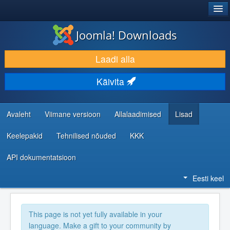
®
JOOMLA!
Joomla! Downloads
LAADI ALLA JA LAIENDA
Laadi alla
AVASTA JA ÕPI
Käivita
KOGUKOND JA KASUTAJATUGI
RESSURSID ARENDAJATELE
Avaleht
Viimane versioon
Allalaadimised
Lisad
Keelepakid
Tehnilised nõuded
KKK
API dokumentatsioon
Eesti keel
This page is not yet fully available in your
language. Make a gift to your community by