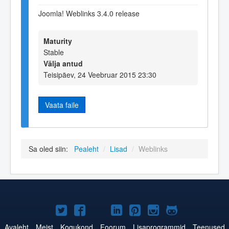
Joomla! Weblinks 3.4.0 release
Maturity
Stable
Välja antud
Teisipäev, 24 Veebruar 2015 23:30
Vaata faile
Sa oled siin:
Pealeht
/
Lisad
/
Weblinks
Joomla!
Joomla!
Joomla!
Joomla!
Joomla!
Joomla!
Joomla!
Twitteris
Facebookis
YouTubes
LinkedInis
Pinterestis
Instagramis
GitHubis
Avaleht
Meist
Kogukond
Foorum
Lisaprogrammid
Teenused