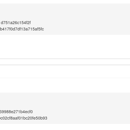
d751a26c154f2f
b417f0d7df13a715af5fc
69988e271b4ecf0
c02cf8aaf01bc20fe50b93