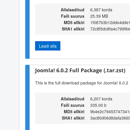
Allalaaditud
6,387 korda
Faili suurus
25.39 MB
MD5 allkiri
1f087b3b12dde4dde1
SHA1 allkiri
72c8f5dc8fa4c799f84
Laadi alla
Joomla! 6.0.2 Full Package (.tar.zst)
This is the full download package for Joomla! 6.0.2
Allalaaditud
6,207 korda
Faili suurus
335.00 b
MD5 allkiri
9b4e2c79453747341
SHA1 allkiri
3ac80d06d8dafa3660