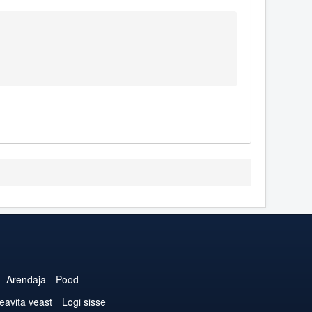
Arendaja
Pood
eavita veast
Logi sisse