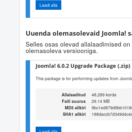
Laadi alla
Uuenda olemasolevaid Joomla! s
Selles osas olevad allalaadimised on
olemasoleva versiooniga.
Joomla! 6.0.2 Upgrade Package (.zip)
This package is for performing updates from Joomla!
Allalaaditud
48,289 korda
Faili suurus
29.14 MB
MD5 allkiri
9bc1ed879d9bb1018
SHA1 allkiri
198daccb7d349d4c4
Laadi alla