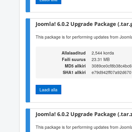
Joomla! 6.0.2 Upgrade Package (.tar.
This package is for performing updates from Joomla!
Allalaaditud
2,544 korda
Faili suurus
23.31 MB
MD5 allkiri
3089ce0cf8b38c4bc
SHA1 allkiri
e79d942ff07a92d670
Laadi alla
Joomla! 6.0.2 Upgrade Package (.tar.z
This package is for performing updates from Joomla!