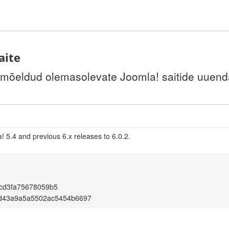
aite
 mõeldud olemasolevate Joomla! saitide uuenda
 5.4 and previous 6.x releases to 6.0.2.
cd3fa75678059b5
d43a9a5a5502ac5454b6697