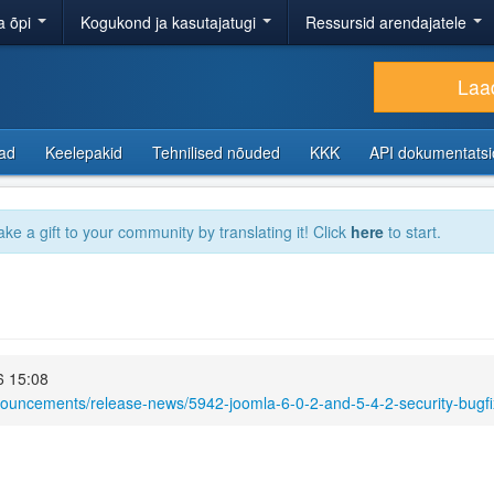
a õpi
Kogukond ja kasutajatugi
Ressursid arendajatele
Laad
sad
Keelepakid
Tehnilised nõuded
KKK
API dokumentats
ake a gift to your community by translating it! Click
here
to start.
6 15:08
nouncements/release-news/5942-joomla-6-0-2-and-5-4-2-security-bugfi