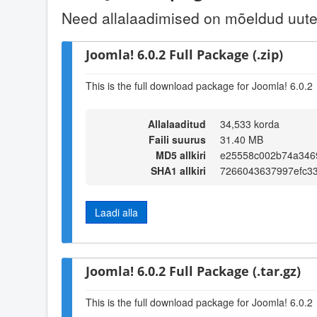
Need allalaadimised on mõeldud uute 
Joomla! 6.0.2 Full Package (.zip)
This is the full download package for Joomla! 6.0.2
Allalaaditud
34,533 korda
Faili suurus
31.40 MB
MD5 allkiri
e25558c002b74a346
SHA1 allkiri
7266043637997efc3
Laadi alla
Joomla! 6.0.2 Full Package (.tar.gz)
This is the full download package for Joomla! 6.0.2