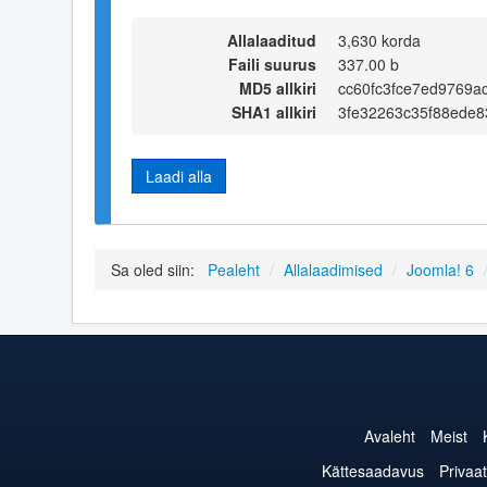
Allalaaditud
3,630 korda
Faili suurus
337.00 b
MD5 allkiri
cc60fc3fce7ed9769a
SHA1 allkiri
3fe32263c35f88ede8
Laadi alla
Sa oled siin:
Pealeht
/
Allalaadimised
/
Joomla! 6
Avaleht
Meist
Kättesaadavus
Privaat