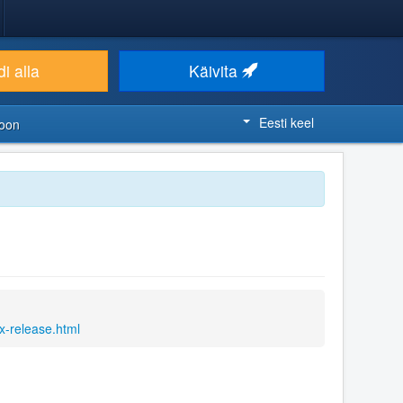
i alla
Käivita
Eesti keel
ioon
x-release.html