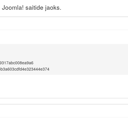
Joomla! saitide jaoks.
9317abc008ea9a6
3b3a603cdfd4e323444e374