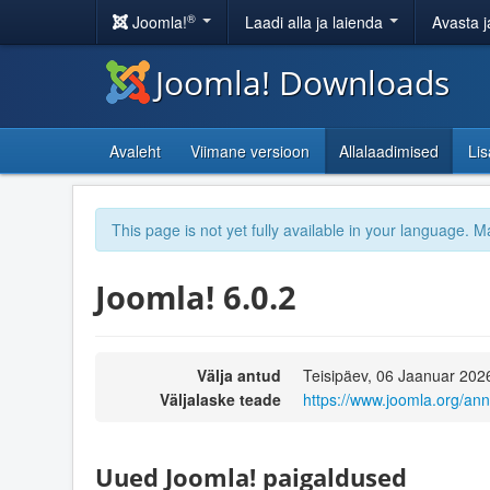
®
Joomla!
Laadi alla ja laienda
Avasta j
Joomla! Downloads
Avaleht
Viimane versioon
Allalaadimised
Li
This page is not yet fully available in your language. M
Joomla! 6.0.2
Välja antud
Teisipäev, 06 Jaanuar 202
Väljalaske teade
https://www.joomla.org/an
Uued Joomla! paigaldused