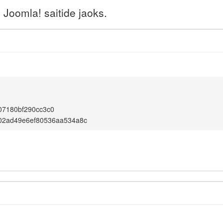
Joomla! saitide jaoks.
07180bf290cc3c0
02ad49e6ef80536aa534a8c