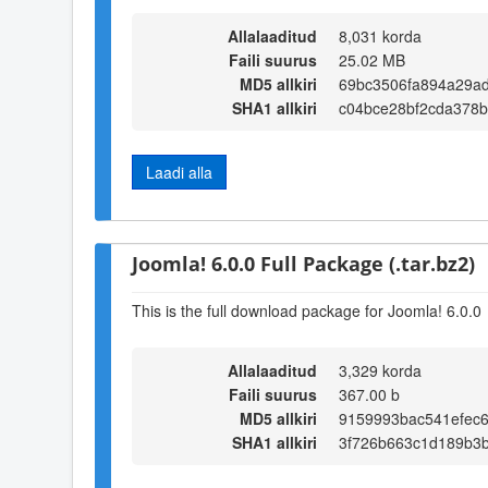
Allalaaditud
8,031 korda
Faili suurus
25.02 MB
MD5 allkiri
69bc3506fa894a29a
SHA1 allkiri
c04bce28bf2cda378
Laadi alla
Joomla! 6.0.0 Full Package (.tar.bz2)
This is the full download package for Joomla! 6.0.0
Allalaaditud
3,329 korda
Faili suurus
367.00 b
MD5 allkiri
9159993bac541efec
SHA1 allkiri
3f726b663c1d189b3