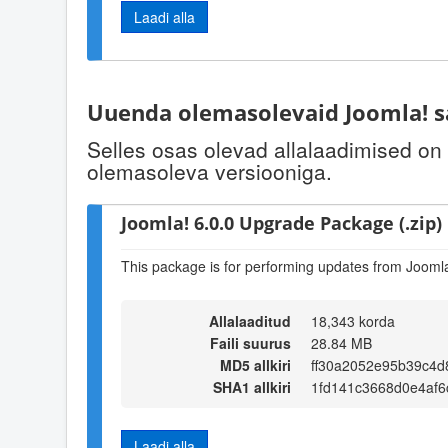
Laadi alla
Uuenda olemasolevaid Joomla! s
Selles osas olevad allalaadimised on
olemasoleva versiooniga.
Joomla! 6.0.0 Upgrade Package (.zip)
This package is for performing updates from Joomla!
Allalaaditud
18,343 korda
Faili suurus
28.84 MB
MD5 allkiri
ff30a2052e95b39c4
SHA1 allkiri
1fd141c3668d0e4af6
Laadi alla