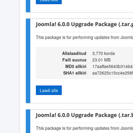
Joomla! 6.0.0 Upgrade Package (.tar.
This package is for performing updates from Joomla!
Allalaaditud
3,770 korda
Faili suurus
23.01 MB
MD5 allkiri
17aaffae5643b3146
SHA1 allkiri
aa72625c15cc4e258
Laadi alla
Joomla! 6.0.0 Upgrade Package (.tar.
This package is for performing updates from Joomla!