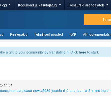
a õpi
Kogukond ja kasutajatugi
Ressursid arendajatele
Laad
sad
Keelepakid
Tehnilised nõuded
KKK
API dokumentats
ake a gift to your community by translating it! Click
here
to start.
25 14:31
nouncements/release-news/5939-joomla-6-0-and-joomla-5-4-are-here.