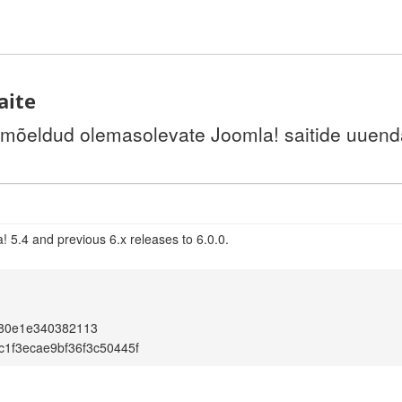
aite
 mõeldud olemasolevate Joomla! saitide uuenda
 5.4 and previous 6.x releases to 6.0.0.
d80e1e340382113
c1f3ecae9bf36f3c50445f