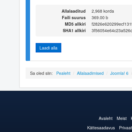
Allalaaditud
2,968 korda
Faili suurus
369.00 b
MD5 allkiri
f2826e620299ecf131
SHA1 allkiri
3f56054e64c23a526
Laadi alla
Sa oled siin:
Pealeht
/
Allalaadimised
/
Joomla! 6
Avaleht
Meist
Kättesaadavus
Privaat