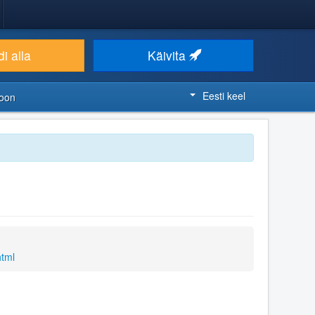
i alla
Käivita
Eesti keel
ioon
html