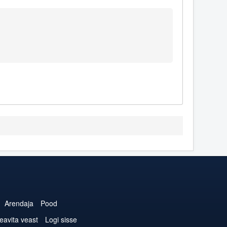
Arendaja
Pood
eavita veast
Logi sisse