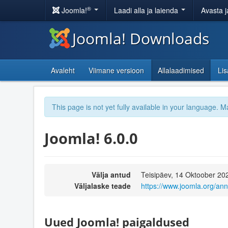
®
Joomla!
Laadi alla ja laienda
Avasta j
Joomla! Downloads
Avaleht
Viimane versioon
Allalaadimised
Li
This page is not yet fully available in your language. M
Joomla! 6.0.0
Välja antud
Teisipäev, 14 Oktoober 20
Väljalaske teade
https://www.joomla.org/an
Uued Joomla! paigaldused