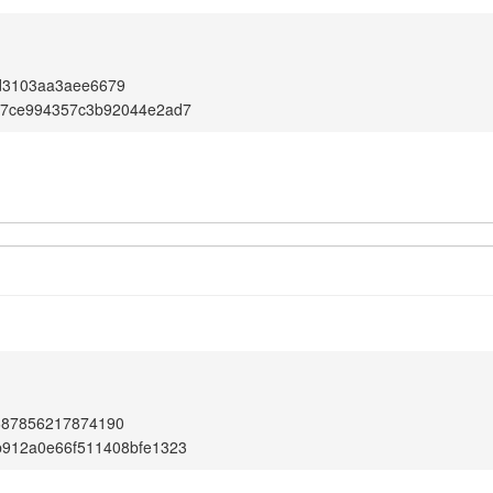
d3103aa3aee6679
b7ce994357c3b92044e2ad7
687856217874190
b912a0e66f511408bfe1323