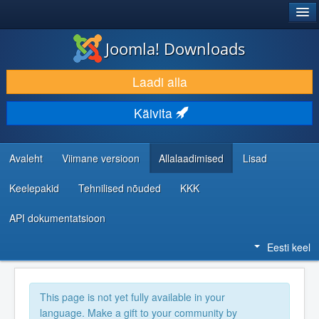
®
JOOMLA!
Joomla! Downloads
LAADI ALLA JA LAIENDA
Laadi alla
AVASTA JA ÕPI
Käivita
KOGUKOND JA KASUTAJATUGI
RESSURSID ARENDAJATELE
Avaleht
Viimane versioon
Allalaadimised
Lisad
Keelepakid
Tehnilised nõuded
KKK
API dokumentatsioon
Eesti keel
This page is not yet fully available in your
language. Make a gift to your community by