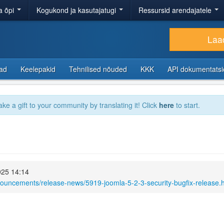
a õpi
Kogukond ja kasutajatugi
Ressursid arendajatele
Laad
sad
Keelepakid
Tehnilised nõuded
KKK
API dokumentats
ake a gift to your community by translating it! Click
here
to start.
025 14:14
nouncements/release-news/5919-joomla-5-2-3-security-bugfix-release.