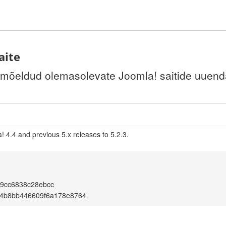
aite
 mõeldud olemasolevate Joomla! saitide uuenda
 4.4 and previous 5.x releases to 5.2.3.
e9cc6838c28ebcc
54b8bb446609f6a178e8764