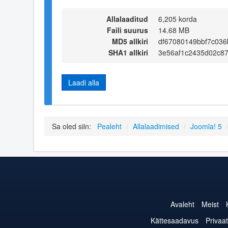
Allalaaditud
6,205 korda
Faili suurus
14.68 MB
MD5 allkiri
df67080149bbf7c03
SHA1 allkiri
3e56af1c2435d02c87
Laadi alla
Sa oled siin:
Pealeht
/
Allalaadimised
/
Joomla! 5
Avaleht
Meist
Kättesaadavus
Privaat