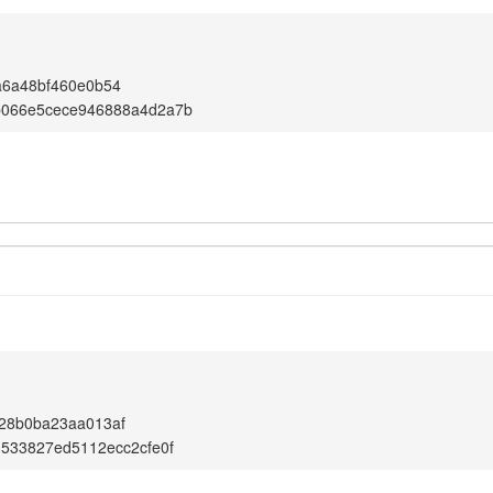
a6a48bf460e0b54
b066e5cece946888a4d2a7b
28b0ba23aa013af
d533827ed5112ecc2cfe0f