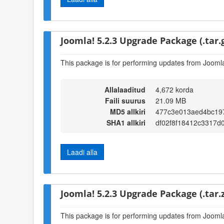
Joomla! 5.2.3 Upgrade Package (.tar.
This package is for performing updates from Joomla!
Allalaaditud
4,672 korda
Faili suurus
21.09 MB
MD5 allkiri
477c3e013aed4bc19
SHA1 allkiri
df02f8f18412c3317d
Laadi alla
Joomla! 5.2.3 Upgrade Package (.tar.z
This package is for performing updates from Joomla!