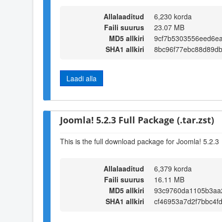
Allalaaditud
6,230 korda
Faili suurus
23.07 MB
MD5 allkiri
9cf7b5303556eed6e
SHA1 allkiri
8bc96f77ebc88d89d
Laadi alla
Joomla! 5.2.3 Full Package (.tar.zst)
This is the full download package for Joomla! 5.2.3
Allalaaditud
6,379 korda
Faili suurus
16.11 MB
MD5 allkiri
93c9760da1105b3aa
SHA1 allkiri
cf46953a7d2f7bbc4f