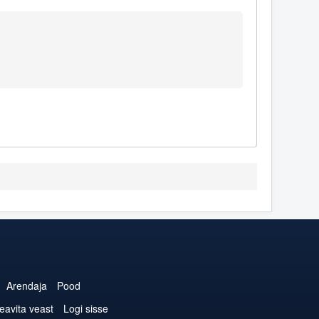
Arendaja
Pood
eavita veast
Logi sisse