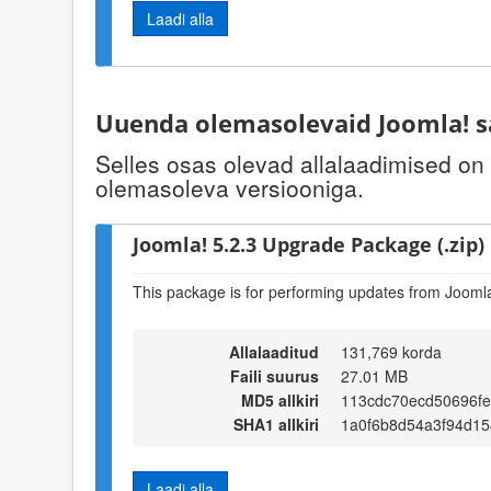
Laadi alla
Uuenda olemasolevaid Joomla! s
Selles osas olevad allalaadimised on
olemasoleva versiooniga.
Joomla! 5.2.3 Upgrade Package (.zip)
This package is for performing updates from Joomla!
Allalaaditud
131,769 korda
Faili suurus
27.01 MB
MD5 allkiri
113cdc70ecd50696f
SHA1 allkiri
1a0f6b8d54a3f94d1
Laadi alla