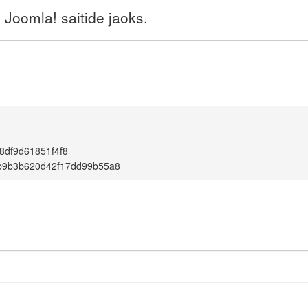
Joomla! saitide jaoks.
8df9d61851f4f8
b9b3b620d42f17dd99b55a8