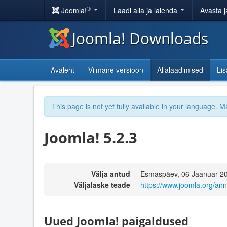
®
Joomla!
Laadi alla ja laienda
Avasta j
Joomla! Downloads
Avaleht
Viimane versioon
Allalaadimised
Li
This page is not yet fully available in your language. M
Joomla! 5.2.3
Välja antud
Esmaspäev, 06 Jaanuar 2
Väljalaske teade
https://www.joomla.org/an
Uued Joomla! paigaldused