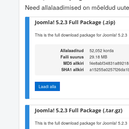
Need allalaadimised on mõeldud uute 
Joomla! 5.2.3 Full Package (.zip)
This is the full download package for Joomla! 5.2.3
Allalaaditud
52,052 korda
Faili suurus
29.18 MB
MD5 allkiri
f4e8abf34831a89218
SHA1 allkiri
a15255a0257f26da1
Laadi alla
Joomla! 5.2.3 Full Package (.tar.gz)
This is the full download package for Joomla! 5.2.3