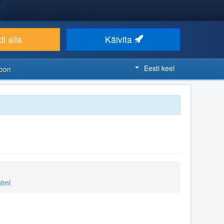
i alla
Käivita
Eesti keel
ioon
html