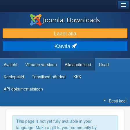
®
JOOMLA!
Joomla! Downloads
LAADI ALLA JA LAIENDA
Laadi alla
AVASTA JA ÕPI
Käivita
KOGUKOND JA KASUTAJATUGI
RESSURSID ARENDAJATELE
Avaleht
Viimane versioon
Allalaadimised
Lisad
Keelepakid
Tehnilised nõuded
KKK
API dokumentatsioon
Eesti keel
This page is not yet fully available in your
language. Make a gift to your community by