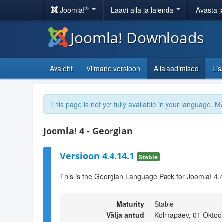
®
Joomla!
Laadi alla ja laienda
Avasta j
Joomla! Downloads
Avaleht
Viimane versioon
Allalaadimised
Li
This page is not yet fully available in your language. M
Joomla! 4 - Georgian
Versioon 4.4.14.1
Stable
This is the Georgian Language Pack for Joomla! 4.
Maturity
Stable
Välja antud
Kolmapäev, 01 Oktoo