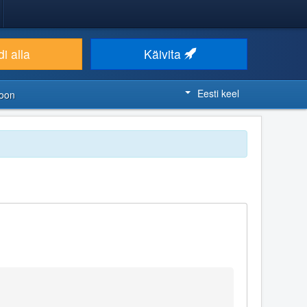
i alla
Käivita
Eesti keel
ioon