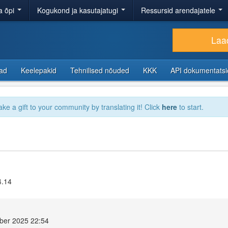
a õpi
Kogukond ja kasutajatugi
Ressursid arendajatele
Laad
sad
Keelepakid
Tehnilised nõuded
KKK
API dokumentats
ake a gift to your community by translating it! Click
here
to start.
4.14
ber 2025 22:54