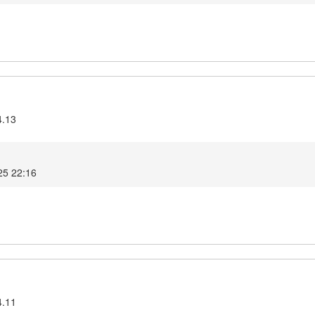
4.13
25 22:16
4.11