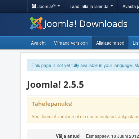
®
Joomla!
Laadi alla ja laienda
Avasta j
Joomla! Downloads
Avaleht
Viimane versioon
Allalaadimised
Li
This page is not yet fully available in your language. M
Joomla! 2.5.5
Tähelepanuks!
See Joomla! versioon ei ole enam toetatud. Julgust
Välja antud
Esmaspäev, 18 Juuni 2012