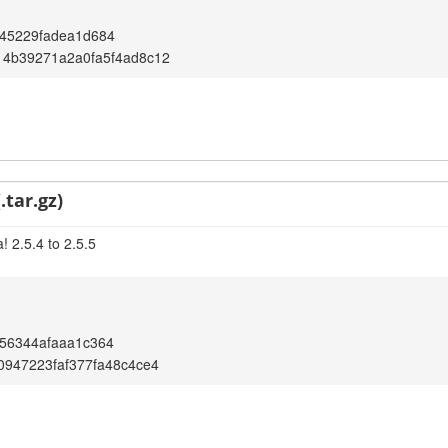
45229fadea1d684
14b39271a2a0fa5f4ad8c12
.tar.gz)
 2.5.4 to 2.5.5
56344afaaa1c364
0947223faf377fa48c4ce4