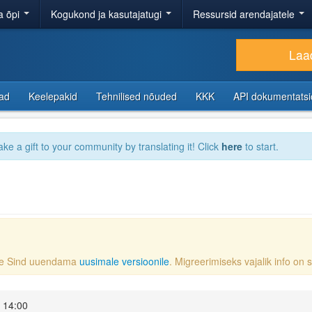
a õpi
Kogukond ja kasutajatugi
Ressursid arendajatele
Laad
sad
Keelepakid
Tehnilised nõuded
KKK
API dokumentats
ake a gift to your community by translating it! Click
here
to start.
ame Sind uuendama
uusimale versioonile
. Migreerimiseks vajalik info on
 14:00