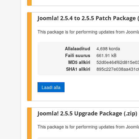
Joomla! 2.5.4 to 2.5.5 Patch Package (
This package is for performing updates from Joomla!
Allalaaditud
4,698 korda
Faili suurus
661.91 kB
MD5 allkiri
52d0e464f62d815e03
SHA1 allkiri
895c227e038aa431c
Laadi alla
Joomla! 2.5.5 Upgrade Package (.zip)
This package is for performing updates from Joomla