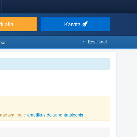
i alla
Käivita
Eesti keel
ioon
 saadaval meie
ametlikus dokumentatsioonis