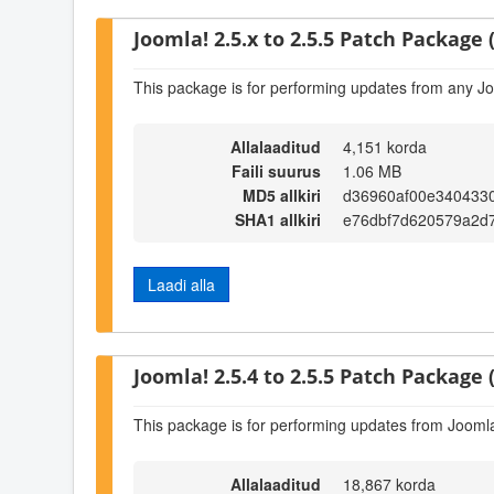
Joomla! 2.5.x to 2.5.5 Patch Package (
This package is for performing updates from any Jo
Allalaaditud
4,151 korda
Faili suurus
1.06 MB
MD5 allkiri
d36960af00e340433
SHA1 allkiri
e76dbf7d620579a2d
Laadi alla
Joomla! 2.5.4 to 2.5.5 Patch Package (
This package is for performing updates from Joomla!
Allalaaditud
18,867 korda