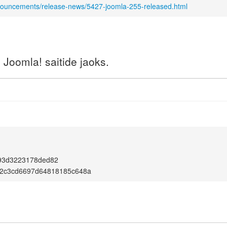
nnouncements/release-news/5427-joomla-255-released.html
Joomla! saitide jaoks.
93d3223178ded82
2c3cd6697d64818185c648a