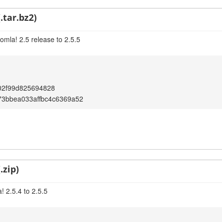
.tar.bz2)
omla! 2.5 release to 2.5.5
02f99d825694828
73bbea033affbc4c6369a52
.zip)
 2.5.4 to 2.5.5