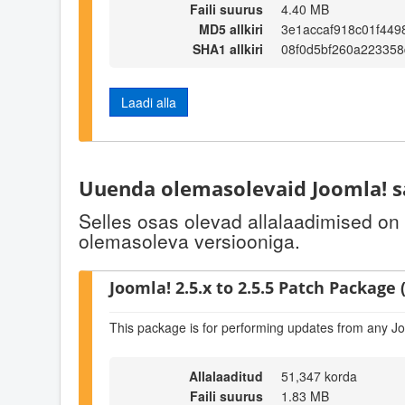
Faili suurus
4.40 MB
MD5 allkiri
3e1accaf918c01f449
SHA1 allkiri
08f0d5bf260a22335
Laadi alla
Uuenda olemasolevaid Joomla! s
Selles osas olevad allalaadimised on
olemasoleva versiooniga.
Joomla! 2.5.x to 2.5.5 Patch Package (
This package is for performing updates from any Jo
Allalaaditud
51,347 korda
Faili suurus
1.83 MB