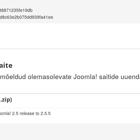
88871235fe19db
8d8c63e2b075dd939fa41ee
aite
 mõeldud olemasolevate Joomla! saitide uuenda
.zip)
omla! 2.5 release to 2.5.5