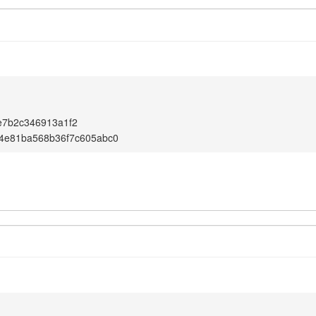
e7b2c346913a1f2
f4e81ba568b36f7c605abc0