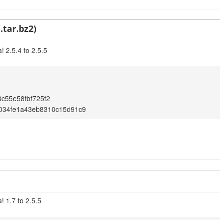
.tar.bz2)
 2.5.4 to 2.5.5
c55e58fbf725f2
034fe1a43eb8310c15d91c9
! 1.7 to 2.5.5