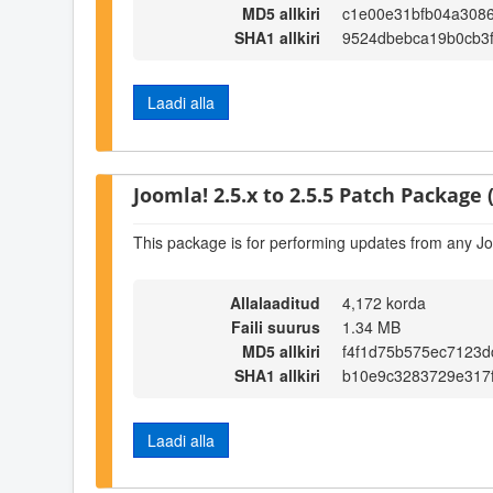
MD5 allkiri
c1e00e31bfb04a308
SHA1 allkiri
9524dbebca19b0cb3f
Laadi alla
Joomla! 2.5.x to 2.5.5 Patch Package (
This package is for performing updates from any Jo
Allalaaditud
4,172 korda
Faili suurus
1.34 MB
MD5 allkiri
f4f1d75b575ec7123d
SHA1 allkiri
b10e9c3283729e317
Laadi alla