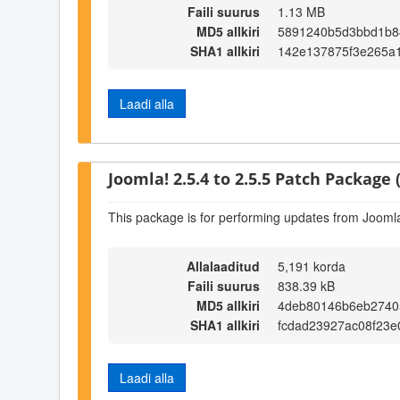
Faili suurus
1.13 MB
MD5 allkiri
5891240b5d3bbd1b8
SHA1 allkiri
142e137875f3e265a
Laadi alla
Joomla! 2.5.4 to 2.5.5 Patch Package (
This package is for performing updates from Joomla!
Allalaaditud
5,191 korda
Faili suurus
838.39 kB
MD5 allkiri
4deb80146b6eb2740
SHA1 allkiri
fcdad23927ac08f23e
Laadi alla