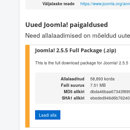
Väljalaske teade
https://www.joomla.org/a
Uued Joomla! paigaldused
Need allalaadimised on mõeldud uute 
Joomla! 2.5.5 Full Package (.zip)
This is the full download package for Joomla! 2.5.5
Allalaaditud
58,893 korda
Faili suurus
7.51 MB
MD5 allkiri
dbda46baa67343f89
SHA1 allkiri
ebeded946d6b76240
Laadi alla