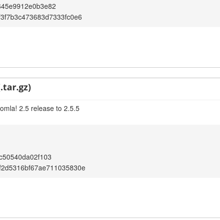
645e9912e0b3e82
3f7b3c473683d7333fc0e6
.tar.gz)
omla! 2.5 release to 2.5.5
c50540da02f103
f2d5316bf67ae711035830e