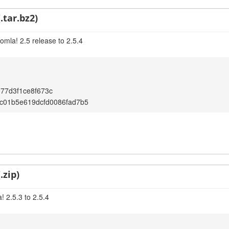
.tar.bz2)
omla! 2.5 release to 2.5.4
77d3f1ce8f673c
c01b5e619dcfd0086fad7b5
.zip)
 2.5.3 to 2.5.4