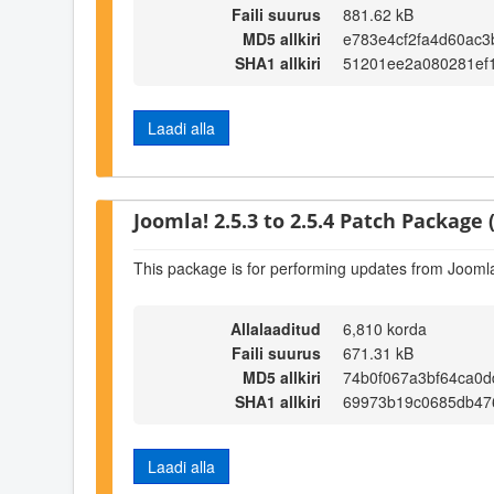
Faili suurus
881.62 kB
MD5 allkiri
e783e4cf2fa4d60ac
SHA1 allkiri
51201ee2a080281ef1
Laadi alla
Joomla! 2.5.3 to 2.5.4 Patch Package (
This package is for performing updates from Joomla!
Allalaaditud
6,810 korda
Faili suurus
671.31 kB
MD5 allkiri
74b0f067a3bf64ca0d
SHA1 allkiri
69973b19c0685db476
Laadi alla