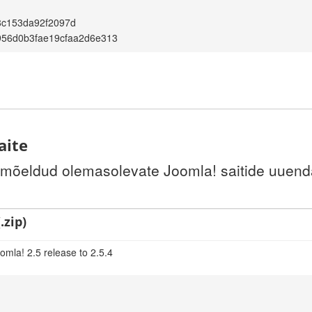
8c153da92f2097d
956d0b3fae19cfaa2d6e313
aite
 mõeldud olemasolevate Joomla! saitide uuenda
.zip)
omla! 2.5 release to 2.5.4