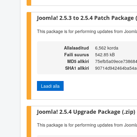
Joomla! 2.5.3 to 2.5.4 Patch Package (
This package is for performing updates from Joomla!
Allalaaditud
6,562 korda
Faili suurus
542.85 kB
MD5 allkiri
75efb5a09ece738684
SHA1 allkiri
90714d942464ba54a
Laadi alla
Joomla! 2.5.4 Upgrade Package (.zip)
This package is for performing updates from Joomla