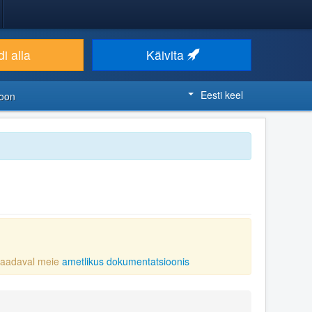
i alla
Käivita
Eesti keel
ioon
 saadaval meie
ametlikus dokumentatsioonis