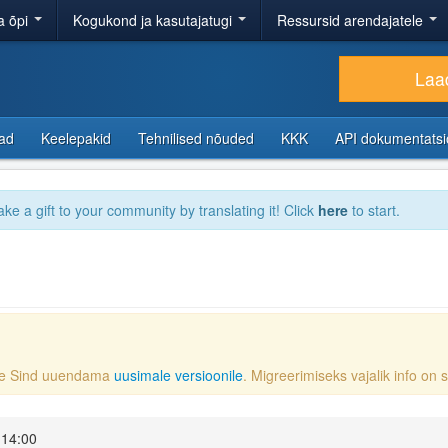
a õpi
Kogukond ja kasutajatugi
Ressursid arendajatele
Laad
sad
Keelepakid
Tehnilised nõuded
KKK
API dokumentats
ake a gift to your community by translating it! Click
here
to start.
ame Sind uuendama
uusimale versioonile
. Migreerimiseks vajalik info on
 14:00