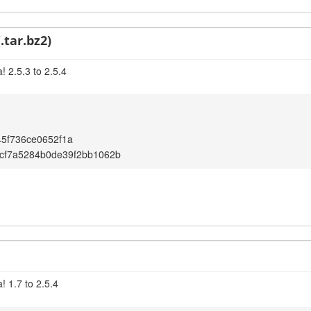
.tar.bz2)
 2.5.3 to 2.5.4
5f736ce0652f1a
cf7a5284b0de39f2bb1062b
! 1.7 to 2.5.4