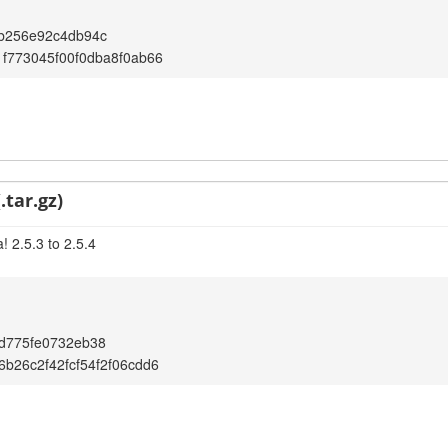
3b256e92c4db94c
f773045f00f0dba8f0ab66
.tar.gz)
 2.5.3 to 2.5.4
d775fe0732eb38
b26c2f42fcf54f2f06cdd6