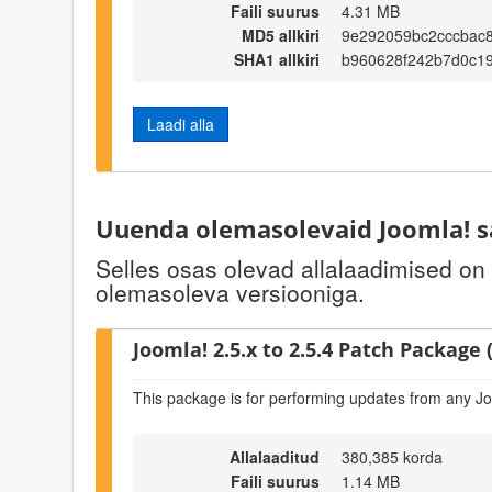
Faili suurus
4.31 MB
MD5 allkiri
9e292059bc2cccbac
SHA1 allkiri
b960628f242b7d0c1
Laadi alla
Uuenda olemasolevaid Joomla! s
Selles osas olevad allalaadimised on
olemasoleva versiooniga.
Joomla! 2.5.x to 2.5.4 Patch Package (
This package is for performing updates from any Jo
Allalaaditud
380,385 korda
Faili suurus
1.14 MB