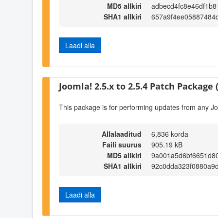
MD5 allkiri
adbecd4fc8e46df1b8
SHA1 allkiri
657a9f4ee05887484
Laadi alla
Joomla! 2.5.x to 2.5.4 Patch Package (
This package is for performing updates from any Jo
Allalaaditud
6,836 korda
Faili suurus
905.19 kB
MD5 allkiri
9a001a5d6bf6651d8
SHA1 allkiri
92c0dda323f0880a9
Laadi alla