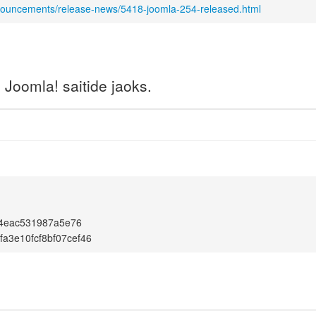
nnouncements/release-news/5418-joomla-254-released.html
Joomla! saitide jaoks.
4eac531987a5e76
bfa3e10fcf8bf07cef46