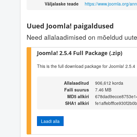
Väljalaske teade
https://www.joomla.org/a
Uued Joomla! paigaldused
Need allalaadimised on mõeldud uute 
Joomla! 2.5.4 Full Package (.zip)
This is the full download package for Joomla! 2.5.4
Allalaaditud
906,612 korda
Faili suurus
7.46 MB
MD5 allkiri
678dad9ecce8753e1
SHA1 allkiri
fe1affebfffce930f2b0
Laadi alla