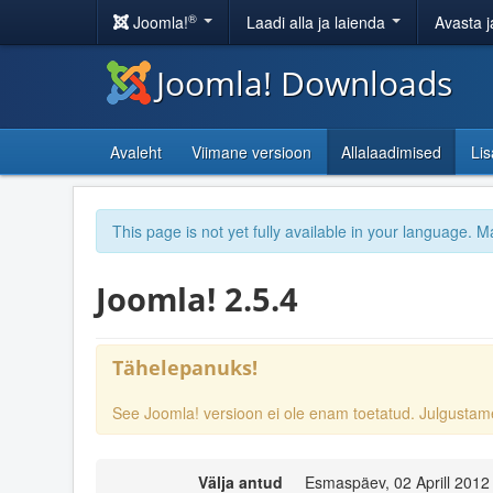
®
Joomla!
Laadi alla ja laienda
Avasta j
Joomla! Downloads
Avaleht
Viimane versioon
Allalaadimised
Li
This page is not yet fully available in your language. M
Joomla! 2.5.4
Tähelepanuks!
See Joomla! versioon ei ole enam toetatud. Julgust
Välja antud
Esmaspäev, 02 Aprill 2012