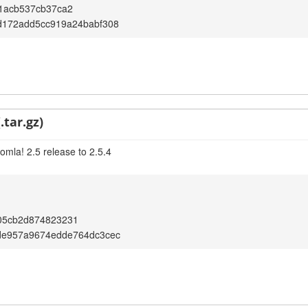
1acb537cb37ca2
d172add5cc919a24babf308
.tar.gz)
omla! 2.5 release to 2.5.4
05cb2d874823231
de957a9674edde764dc3cec