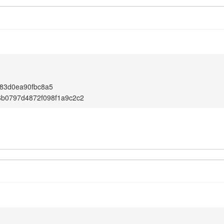
83d0ea90fbc8a5
6b0797d4872f098f1a9c2c2