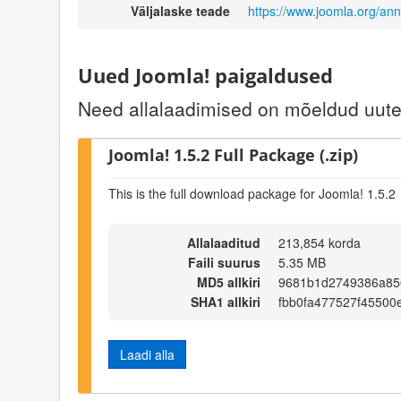
Väljalaske teade
https://www.joomla.org/a
Uued Joomla! paigaldused
Need allalaadimised on mõeldud uute 
Joomla! 1.5.2 Full Package (.zip)
This is the full download package for Joomla! 1.5.2
Allalaaditud
213,854 korda
Faili suurus
5.35 MB
MD5 allkiri
9681b1d2749386a85
SHA1 allkiri
fbb0fa477527f4550
Laadi alla