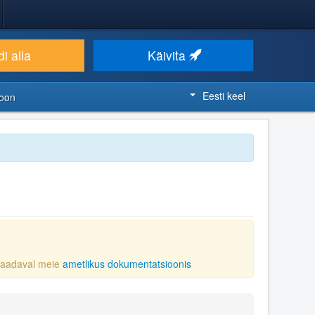
i alla
Käivita
Eesti keel
ioon
 saadaval meie
ametlikus dokumentatsioonis