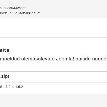
7a3a3350432cee2
c8d914e09d54df5004ed5ef
aite
 mõeldud olemasolevate Joomla! saitide uuenda
.zip)
 1.5.0 to 1.5.2