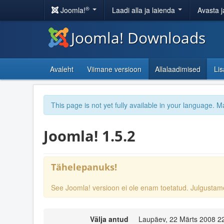
®
Joomla!
Laadi alla ja laienda
Avasta j
Joomla! Downloads
Avaleht
Viimane versioon
Allalaadimised
Li
This page is not yet fully available in your language. M
Joomla! 1.5.2
Tähelepanuks!
See Joomla! versioon ei ole enam toetatud. Julgust
Välja antud
Laupäev, 22 Märts 2008 2