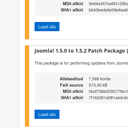
MD5 allkiri
9e94e457ce6f4125bc
SHA1 allkiri
b643beda9e08e8aa8
Laadi alla
Joomla! 1.5.0 to 1.5.2 Patch Package (
This package is for performing updates from Joomla!
Allalaaditud
7,568 korda
Faili suurus
573.30 kB
MD5 allkiri
f4cd738e053fc778a
SHA1 allkiri
7f162d51a081a4dc4
Laadi alla