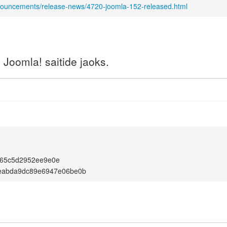
nnouncements/release-news/4720-joomla-152-released.html
Joomla! saitide jaoks.
65c5d2952ee9e0e
0eabda9dc89e6947e06be0b