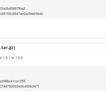
03a2bd5887fba2
b25155c99474e2a3be63640
.tar.gz)
 1.5.1 to 1.5.2
de298bc41ca1255
74d750002e5fc4f26cf47f