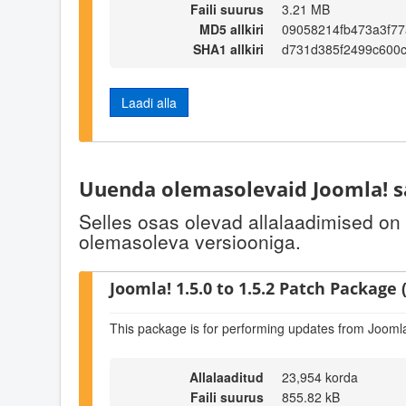
Faili suurus
3.21 MB
MD5 allkiri
09058214fb473a3f7
SHA1 allkiri
d731d385f2499c600
Laadi alla
Uuenda olemasolevaid Joomla! s
Selles osas olevad allalaadimised on
olemasoleva versiooniga.
Joomla! 1.5.0 to 1.5.2 Patch Package (
This package is for performing updates from Joomla!
Allalaaditud
23,954 korda
Faili suurus
855.82 kB