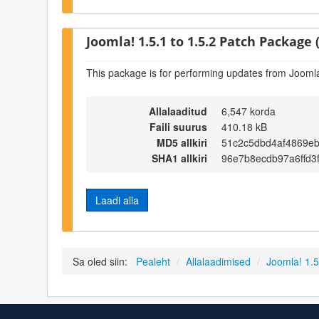
Joomla! 1.5.1 to 1.5.2 Patch Package (
This package is for performing updates from Joomla!
Allalaaditud
6,547 korda
Faili suurus
410.18 kB
MD5 allkiri
51c2c5dbd4af4869e
SHA1 allkiri
96e7b8ecdb97a6ffd3
Laadi alla
Sa oled siin:
Pealeht
/
Allalaadimised
/
Joomla! 1.5