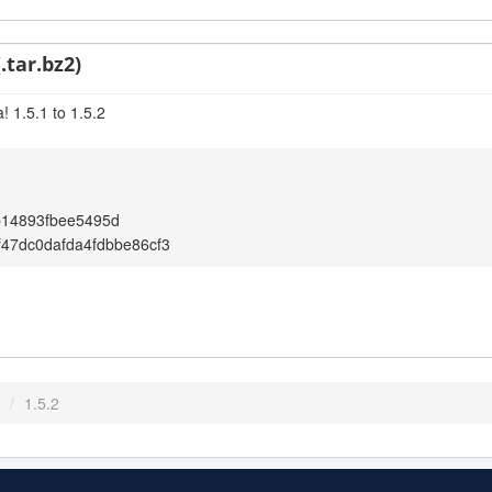
.tar.bz2)
 1.5.1 to 1.5.2
b14893fbee5495d
f47dc0dafda4fdbbe86cf3
/
1.5.2