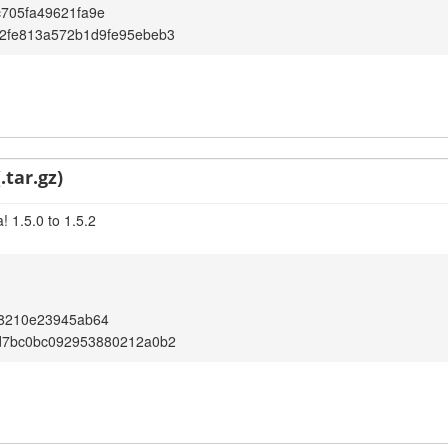
705fa49621fa9e
2fe813a572b1d9fe95ebeb3
.tar.gz)
 1.5.0 to 1.5.2
18210e23945ab64
d7bc0bc092953880212a0b2