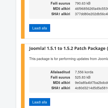
Faili suurus
790.63 kB
MD5 allkiri
46f9685626fa49c553
SHA1 allkiri
377dd80e202db56c4
Laadi alla
Joomla! 1.5.1 to 1.5.2 Patch Package (
This package is for performing updates from Joomla!
Allalaaditud
7,556 korda
Faili suurus
525.83 kB
MD5 allkiri
9e0a8fa4bf7ba2bdc
SHA1 allkiri
4c80d3214d5d5a5810
Laadi alla