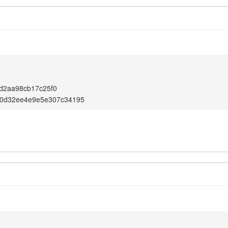
d2aa98cb17c25f0
f0d32ee4e9e5e307c34195