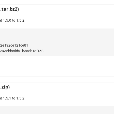
.tar.bz2)
 1.5.0 to 1.5.2
82e192ce121ce81
5e4add88fd91b3a8b1df156
.zip)
 1.5.1 to 1.5.2