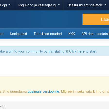
a õpi
Kogukond ja kasutajatugi
Ressursid arendajatele
Laad
sad
Keelepakid
Tehnilised nõuded
KKK
API dokumentats
ake a gift to your community by translating it! Click
here
to start.
ame Sind uuendama
uusimale versioonile
. Migreerimiseks vajalik info on
2:00