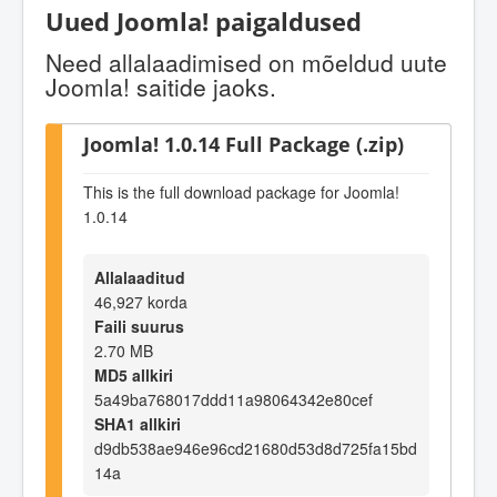
Uued Joomla! paigaldused
Need allalaadimised on mõeldud uute
Joomla! saitide jaoks.
Joomla! 1.0.14 Full Package (.zip)
This is the full download package for Joomla!
1.0.14
Allalaaditud
46,927 korda
Faili suurus
2.70 MB
MD5 allkiri
5a49ba768017ddd11a98064342e80cef
SHA1 allkiri
d9db538ae946e96cd21680d53d8d725fa15bd
14a