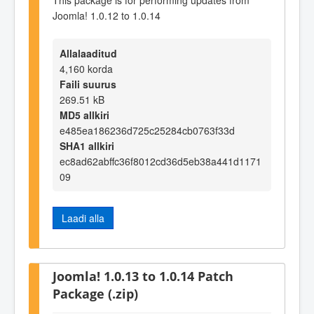
Joomla! 1.0.12 to 1.0.14
Allalaaditud
4,160 korda
Faili suurus
269.51 kB
MD5 allkiri
e485ea186236d725c25284cb0763f33d
SHA1 allkiri
ec8ad62abffc36f8012cd36d5eb38a441d1171
09
Laadi alla
Joomla! 1.0.13 to 1.0.14 Patch
Package (.zip)