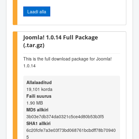
Laadi alla
Joomla! 1.0.14 Full Package
(.tar.gz)
This is the full download package for Joomla!
1.0.14
Allalaaditud
19,101 korda
Faili suurus
1.90 MB
MD5 allkiri
3b03e7db374da0321c5ce4d80b53b3f5
SHA1 allkiri
6c20fcfe7a3e03f73bd068761bcbdff78b70940
5