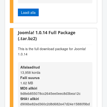
Laadi alla
Joomla! 1.0.14 Full Package
(.tar.bz2)
This is the full download package for Joomla!
1.0.14
Allalaaditud
13,958 korda
Faili suurus
1.62 MB
MD5 allkiri
9d8eb855078cc2645ee0eec8d3bea12c
SHA1 allkiri
d906be82ed360c2d8d682e47d24e15880f9bd