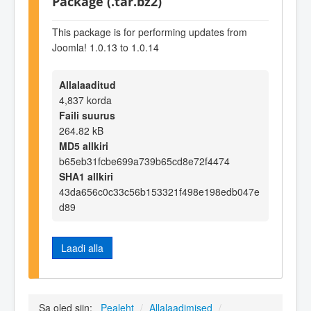
Package (.tar.bz2)
This package is for performing updates from
Joomla! 1.0.13 to 1.0.14
Allalaaditud
4,837 korda
Faili suurus
264.82 kB
MD5 allkiri
b65eb31fcbe699a739b65cd8e72f4474
SHA1 allkiri
43da656c0c33c56b153321f498e198edb047e
d89
Laadi alla
Sa oled siin:
Pealeht
/
Allalaadimised
/