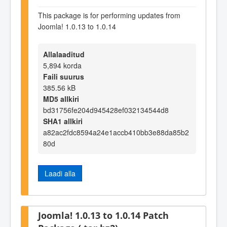
This package is for performing updates from
Joomla! 1.0.13 to 1.0.14
Allalaaditud
5,894 korda
Faili suurus
385.56 kB
MD5 allkiri
bd31756fe204d945428ef032134544d8
SHA1 allkiri
a82ac2fdc8594a24e1accb410bb3e88da85b2
80d
Laadi alla
Joomla! 1.0.13 to 1.0.14 Patch