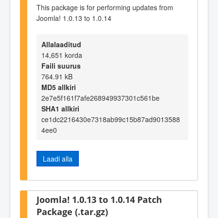
This package is for performing updates from
Joomla! 1.0.13 to 1.0.14
Allalaaditud
14,651 korda
Faili suurus
764.91 kB
MD5 allkiri
2e7e5f161f7afe268949937301c561be
SHA1 allkiri
ce1dc2216430e7318ab99c15b87ad9013588
4ee0
Laadi alla
Joomla! 1.0.13 to 1.0.14 Patch
Package (.tar.gz)