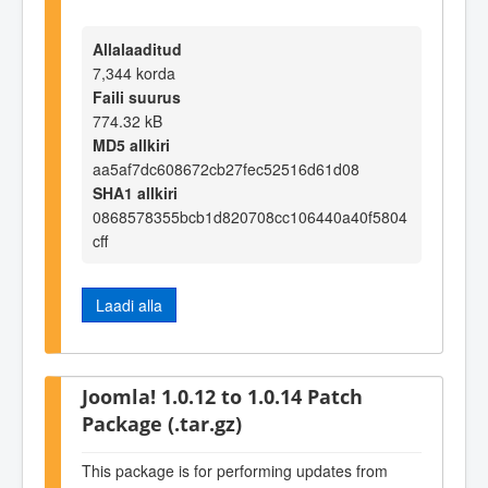
Allalaaditud
7,344 korda
Faili suurus
774.32 kB
MD5 allkiri
aa5af7dc608672cb27fec52516d61d08
SHA1 allkiri
0868578355bcb1d820708cc106440a40f5804
cff
Laadi alla
Joomla! 1.0.12 to 1.0.14 Patch
Package (.tar.gz)
This package is for performing updates from