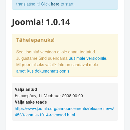
translating it! Click
here
to start.
Joomla! 1.0.14
Tähelepanuks!
See Joomla! versioon ei ole enam toetatud.
Julgustame Sind uuendama
uusimale versioonile
.
Migreerimiseks vajalik info on saadaval meie
ametlikus dokumentatsioonis
Välja antud
Esmaspäev, 11 Veebruar 2008 00:00
Väljalaske teade
https://www.joomla.org/announcements/release-news/
4563-joomla-1014-released.html