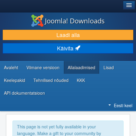
®
JOOMLA!
Joomla! Downloads
LAADI ALLA JA LAIENDA
Laadi alla
AVASTA JA ÕPI
Käivita
KOGUKOND JA KASUTAJATUGI
RESSURSID ARENDAJATELE
Avaleht
Viimane versioon
Allalaadimised
Lisad
Keelepakid
Tehnilised nõuded
KKK
API dokumentatsioon
Eesti keel
This page is not yet fully available in your
language. Make a gift to your community by