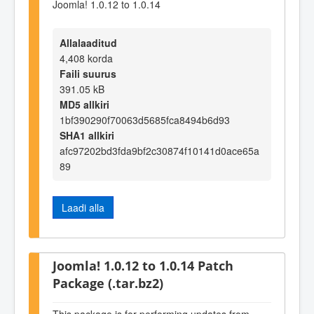
Joomla! 1.0.12 to 1.0.14
Allalaaditud
4,408 korda
Faili suurus
391.05 kB
MD5 allkiri
1bf390290f70063d5685fca8494b6d93
SHA1 allkiri
afc97202bd3fda9bf2c30874f10141d0ace65a
89
Laadi alla
Joomla! 1.0.12 to 1.0.14 Patch
Package (.tar.bz2)
This package is for performing updates from